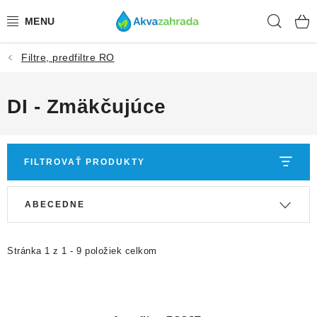
Prejsť
Hľad
na
obsah
Filtre, predfiltre RO
TECHNIKA
HNOJIVÁ
DI - Zmäkčujúce
VODA
FILTROVAŤ PRODUKTY
PRÍSLUŠENSTVO
V
R
ABECEDNE
RASTLINY
ý
a
p
d
SUBSTRÁTY
i
e
Stránka
1
z
1
-
9
položiek celkom
s
n
KRMIVÁ A VITAMÍNY
p
i
r
e