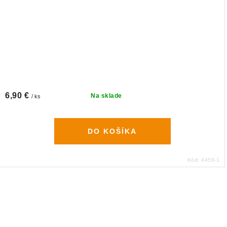
6,90 €
Na sklade
/ ks
DO KOŠÍKA
Kód:
4458-1
O
v
l