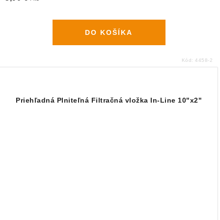
DO KOŠÍKA
Kód:
4458-2
Priehľadná Plniteľná Filtračná vložka In-Line 10"x2"