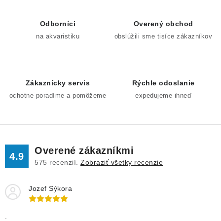
á
d
Odborníci
Overený obchod
a
na akvaristiku
obslúžili sme tisíce zákazníkov
c
i
e
Zákaznícky servis
Rýchle odoslanie
p
ochotne poradíme a pomôžeme
expedujeme ihneď
r
v
k
y
v
Overené zákazníkmi
4.9
ý
575
recenzií.
Zobraziť všetky recenzie
p
i
Jozef Sýkora
s
u
.