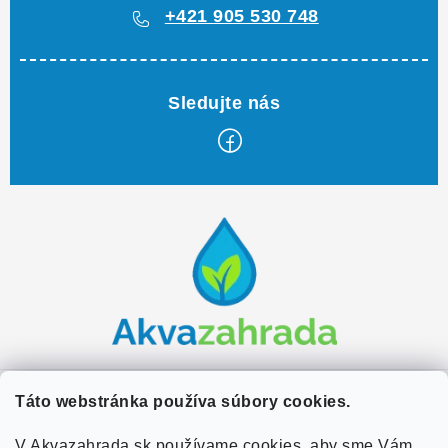
+421 905 530 748
Z
á
p
ä
t
i
e
Zákaznícky servis
Táto webstránka používa súbory cookies.
Kontakty
V Akvazahrada.sk používame cookies, aby sme Vám
Užitočné informácie