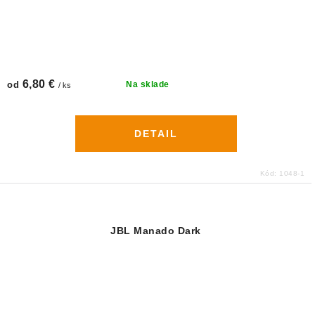
6,80 €
od
Na sklade
/ ks
DETAIL
Kód:
1048-1
JBL Manado Dark