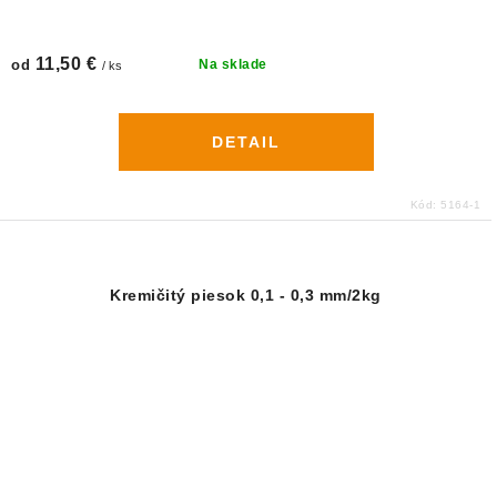
11,50 €
od
Na sklade
/ ks
DETAIL
Kód:
5164-1
Kremičitý piesok 0,1 - 0,3 mm/2kg