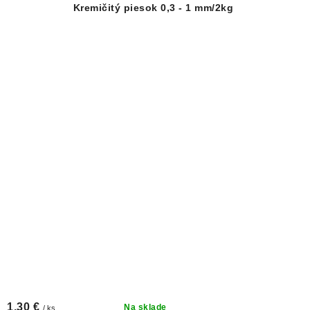
Kremičitý piesok 0,3 - 1 mm/2kg
1,30 €
Na sklade
/ ks