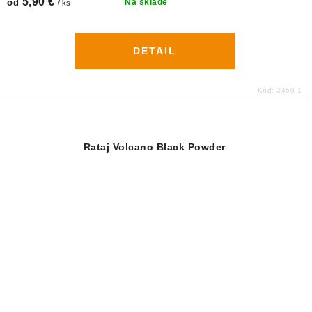
5,90 €
od
Na sklade
/ ks
DETAIL
Kód:
2460-1
Rataj Volcano Black Powder