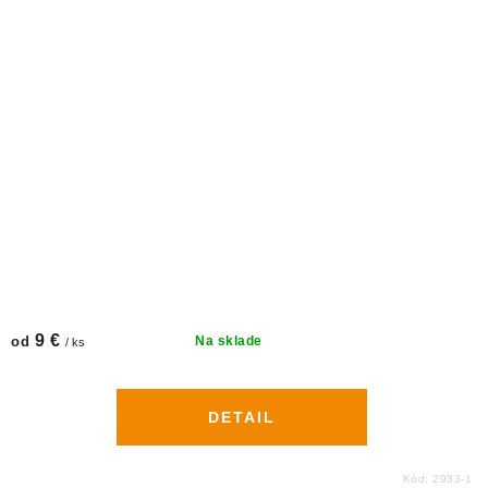
9 €
od
Na sklade
/ ks
DETAIL
Kód:
2933-1