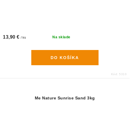
13,90 €
Na sklade
/ ks
DO KOŠÍKA
Kód:
5310
Me Nature Sunrise Sand 3kg