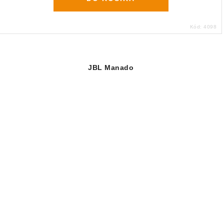
Kód:
4098
JBL Manado