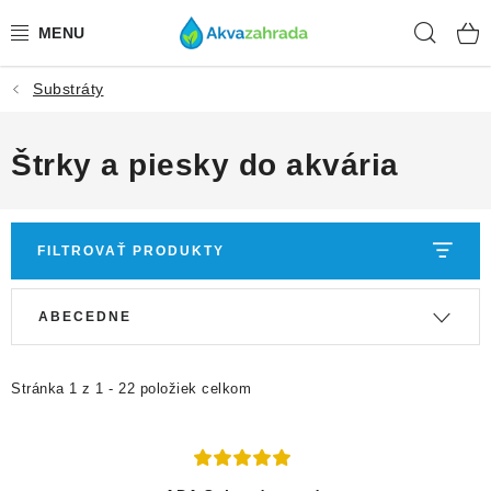
Prejsť
Hľad
na
obsah
Substráty
TECHNIKA
HNOJIVÁ
Štrky a piesky do akvária
VODA
FILTROVAŤ PRODUKTY
PRÍSLUŠENSTVO
V
R
ABECEDNE
RASTLINY
ý
a
p
d
SUBSTRÁTY
i
e
Stránka
1
z
1
-
22
položiek celkom
s
n
KRMIVÁ A VITAMÍNY
p
i
r
e