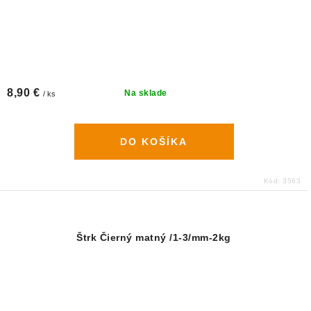
8,90 €
Na sklade
/ ks
DO KOŠÍKA
Kód:
3563
Štrk Čierný matný /1-3/mm-2kg