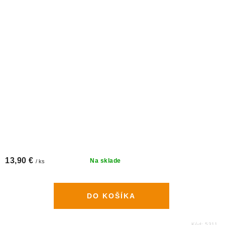
13,90 €
Na sklade
/ ks
DO KOŠÍKA
Kód:
5311