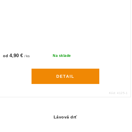
4,90 €
od
Na sklade
/ ks
DETAIL
Kód:
4125-1
Lávová drť