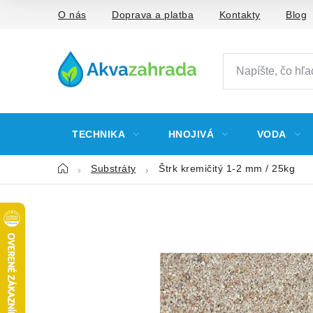
Prejsť
O nás
Doprava a platba
Kontakty
Blog
na
obsah
TECHNIKA
HNOJIVÁ
VODA
Domov
Substráty
Štrk kremičitý 1-2 mm / 25kg