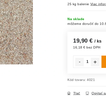
25 kg balenie
Viac info
Na sklade
10.
19,90 €
/ ks
16,18 € bez DPH
Jednotková cena:
Kód tovaru:
4021
Tlač
Opýtať s