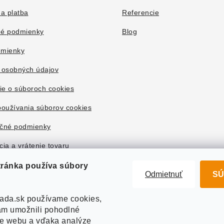
a platba
Referencie
é podmienky
Blog
mienky
 osobných údajov
ie o súboroch cookies
oužívania súborov cookies
čné podmienky
ia a vrátenie tovaru
tránka používa súbory
Odmietnuť
SÚ
ada.sk používame cookies,
m umožnili pohodlné
ie webu a vďaka analýze