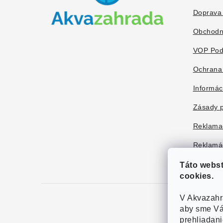
t
Doprava 
i
Obchodn
e
VOP Pod
Ochrana
Informác
Zásady p
Reklama
Reklamác
Táto webs
cookies.
V Akvazahr
aby sme Vá
prehliadan