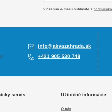
Vložením e-mailu súhlasíte s
podmienka
info
@
akvazahrada.sk
+421 905 530 748
s!
ícky servis
Užitočné informácie
O nás