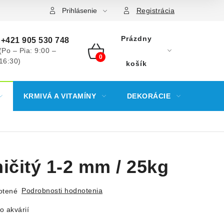
Prihlásenie
Registrácia
Prázdny
+421 905 530 748
(Po – Pia: 9:00 –
16:30)
NÁKUPNÝ
košík
KOŠÍK
KRMIVÁ A VITAMÍNY
DEKORÁCIE
KREV
ičitý 1-2 mm / 25kg
Podrobnosti hodnotenia
otené
o akvárií