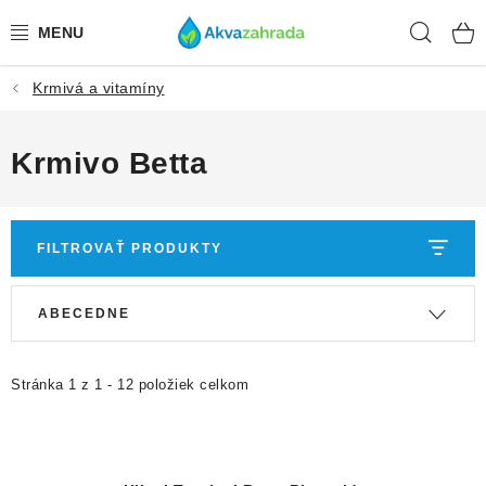
Prejsť
Hľad
na
obsah
Krmivá a vitamíny
TECHNIKA
HNOJIVÁ
Krmivo Betta
VODA
FILTROVAŤ PRODUKTY
PRÍSLUŠENSTVO
V
R
ABECEDNE
RASTLINY
ý
a
p
d
SUBSTRÁTY
i
e
Stránka
1
z
1
-
12
položiek celkom
s
n
KRMIVÁ A VITAMÍNY
p
i
r
e