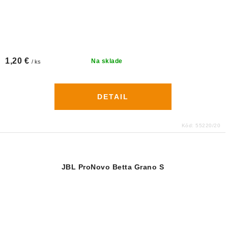
1,20 €
Na sklade
/ ks
DETAIL
Kód:
55220/20
JBL ProNovo Betta Grano S