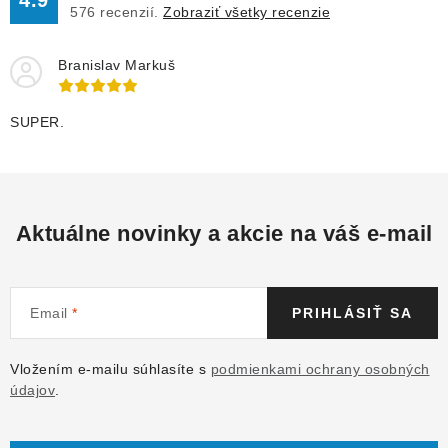
4.9
ý
576
recenzií.
Zobraziť všetky recenzie
p
i
Branislav Markuš
s
u
SUPER.
Aktuálne novinky a akcie na váš e-mail
Email
PRIHLÁSIŤ SA
Vložením e-mailu súhlasíte s
podmienkami ochrany osobných
údajov
.