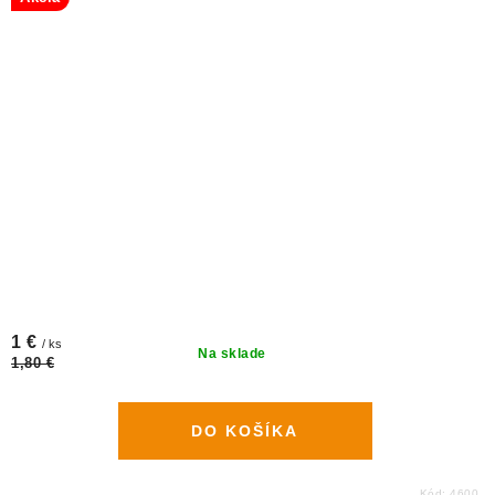
1 €
/ ks
Na sklade
1,80 €
DO KOŠÍKA
Kód:
4600