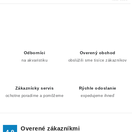
O
v
l
á
d
Odborníci
Overený obchod
a
na akvaristiku
obslúžili sme tisíce zákazníkov
c
i
e
Zákaznícky servis
Rýchle odoslanie
p
ochotne poradíme a pomôžeme
expedujeme ihneď
r
v
k
y
v
Overené zákazníkmi