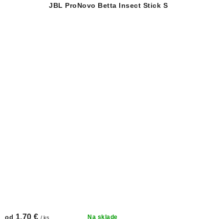
JBL ProNovo Betta Insect Stick S
1,70 €
od
Na sklade
/ ks