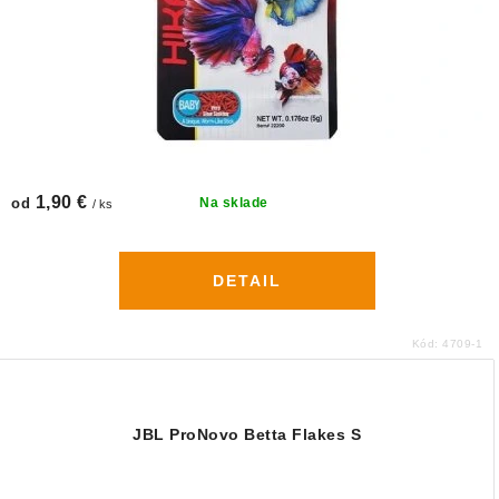
1,90 €
od
Na sklade
/ ks
DETAIL
Kód:
4709-1
JBL ProNovo Betta Flakes S