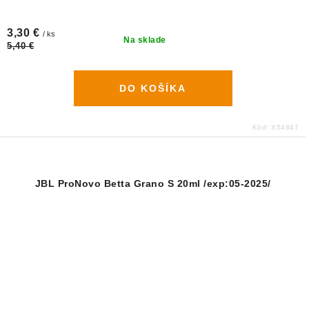
3,30 €
/ ks
Na sklade
5,40 €
DO KOŠÍKA
Kód:
X54847
JBL ProNovo Betta Grano S 20ml /exp:05-2025/