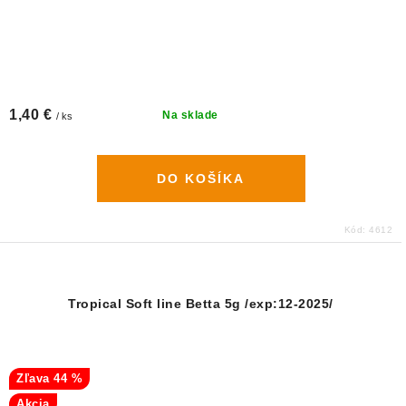
1,40 €
Na sklade
/ ks
DO KOŠÍKA
Kód:
4612
Tropical Soft line Betta 5g /exp:12-2025/
44 %
Akcia