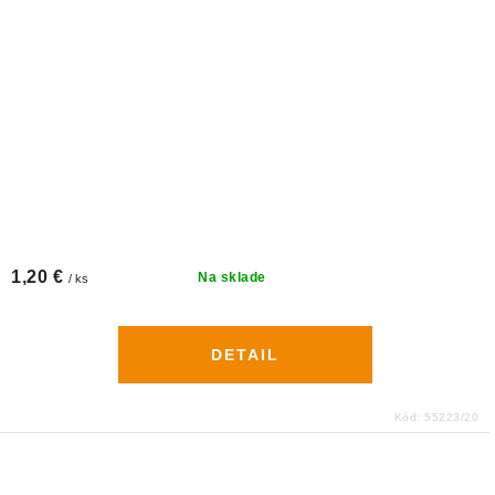
1,20 €
Na sklade
/ ks
DETAIL
Kód:
55223/20