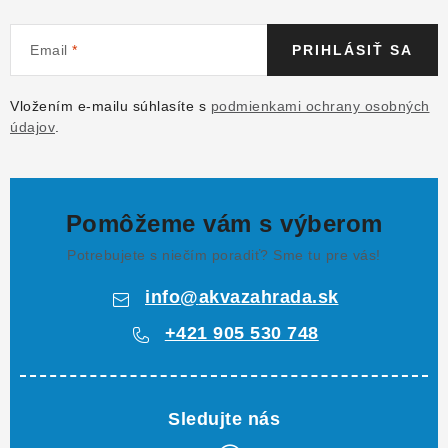
Email
PRIHLÁSIŤ SA
Vložením e-mailu súhlasíte s
podmienkami ochrany osobných
údajov
.
Pomôžeme vám s výberom
Potrebujete s niečím poradiť? Sme tu pre vás!
info
@
akvazahrada.sk
+421 905 530 748