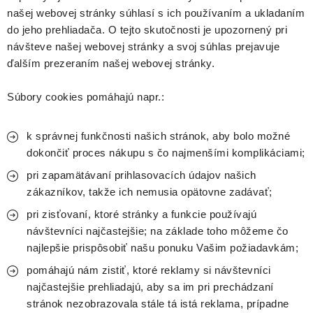
DEKORÁCIE
našej webovej stránky súhlasí s ich používaním a ukladaním
do jeho prehliadača. O tejto skutočnosti je upozornený pri
KREVETKY
návšteve našej webovej stránky a svoj súhlas prejavuje
ďalším prezeraním našej webovej stránky.
ŽIVOČÍCHY
Súbory cookies pomáhajú napr.:
VÝPREDAJ
k správnej funkčnosti našich stránok, aby bolo možné
O nás
Doprava a platba
Kontakty
Blog
Moja objedná
dokončiť proces nákupu s čo najmenšími komplikáciami;
pri zapamätávaní prihlasovacích údajov našich
zákazníkov, takže ich nemusia opätovne zadávať;
pri zisťovaní, ktoré stránky a funkcie používajú
návštevníci najčastejšie; na základe toho môžeme čo
najlepšie prispôsobiť našu ponuku Vašim požiadavkám;
pomáhajú nám zistiť, ktoré reklamy si návštevníci
najčastejšie prehliadajú, aby sa im pri prechádzaní
stránok nezobrazovala stále tá istá reklama, prípadne