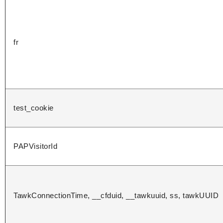
fr
test_cookie
PAPVisitorId
TawkConnectionTime, __cfduid, __tawkuuid, ss, tawkUUID