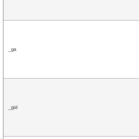
_ga
_gid