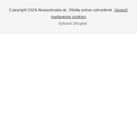
Ochrana osobných údajov
Copyright 2026
Akvazahrada.sk
. Všetky práva vyhradené.
Upraviť
Informácie o súboroch cookies
nastavenie cookies
Vytvoril Shoptet
Zásady používania súborov cookies
Reklamačné podmienky
Reklamácia a vrátenie tovaru