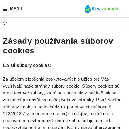
Prejsť
na
obsah
Domov
TECHNIKA
Zásady používania súborov
HNOJIVÁ
cookies
VODA
Čo sú súbory cookies:
PRÍSLUŠENSTVO
Za účelom zlepšenia poskytovaných služieb pre Vás
RASTLINY
využívajú naše stránky súbory cookie. Súbory cookies sú
malé textové súbory, ktoré sa umiestnia v počítači alebo
SUBSTRÁTY
zariadení pri návšteve našej webovej stránky. Používaním
súborov cookies nedochádza k porušovaniu zákona č.
122/2013 Z.z. o ochrane osobných údajov, nakoľko ich
KRMIVÁ A VITAMÍNY
používaním nezhromažďujeme osobné údaje a ani ich
neposkytujeme tretím stranám. Každý užívateľ prezeraním