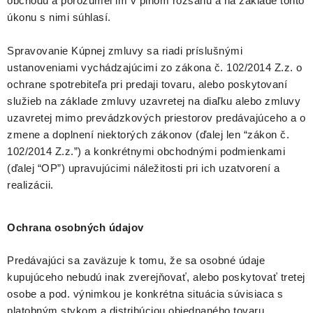
obchodu a porozumel im v plnom rozsahu a na základe tohto
úkonu s nimi súhlasí.
Spravovanie Kúpnej zmluvy sa riadi príslušnými
ustanoveniami vychádzajúcimi zo zákona č. 102/2014 Z.z. o
ochrane spotrebiteľa pri predaji tovaru, alebo poskytovaní
služieb na základe zmluvy uzavretej na diaľku alebo zmluvy
uzavretej mimo prevádzkových priestorov predávajúceho a o
zmene a doplnení niektorých zákonov (ďalej len “zákon č.
102/2014 Z.z.”) a konkrétnymi obchodnými podmienkami
(ďalej “OP”) upravujúcimi náležitosti pri ich uzatvorení a
realizácii.
Ochrana osobných údajov
Predávajúci sa zaväzuje k tomu, že sa osobné údaje
kupujúceho nebudú inak zverejňovať, alebo poskytovať tretej
osobe a pod. výnimkou je konkrétna situácia súvisiaca s
platobným stykom a distribúciou objednaného tovaru