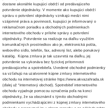
dostane akonáhle kupujúci obdrží od predávajúceho
potvrdenie objednávky. V momente ako kupujúci obdrží
správu o potvrdení objednávky vznikajú medzi nimi
vzájomné práva a povinnosti, kupujúci je informovaný o
reklamačnom poriadku a obchodných podmienkach
internetového obchodu v prílohe správy o potvrdení
objednávky. Potvrdenie sa realizuje na diaľku využitím
komunikačných prostriedkov ako je, elektronická pošta,
webového sídlo, telefón, fax, adresný list, alebo ponukový
katalóg. Kúpna zmluva je tak uzavretá na diaľku, jej
potvrdenie sa vykonáva bez fyzickej prítomnosti
predávajúceho a spotrebiteľa. Uvedené obchodné podmienky
sa vzťahujú na uzatvorené kúpne zmluvy internetového
obchodu na internetovej stránke htps://www.akvazahrada.sk
(ďalej už “internetový obchod). Spotrebiteľ internetového
obchodu vyjadruje pomocou označenia poľa na konci
objednávky, že sa oboznámil s týmito obchodnými
podmienkami vychádzajúcimi z kúpnej zmluvy internetového