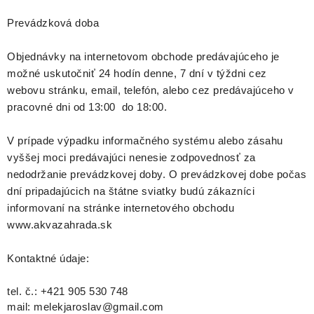
DEKORÁCIE
Prevádzková doba
KREVETKY
Objednávky na internetovom obchode predávajúceho je
možné uskutočniť 24 hodín denne, 7 dní v týždni cez
ŽIVOČÍCHY
webovu stránku, email, telefón, alebo cez predávajúceho v
pracovné dni od 13:00 do 18:00.
VÝPREDAJ
V prípade výpadku informačného systému alebo zásahu
O nás
Doprava a platba
Kontakty
Blog
vyššej moci predávajúci nenesie zodpovednosť za
Moja objednávka
nedodržanie prevádzkovej doby. O prevádzkovej dobe počas
dní pripadajúcich na štátne sviatky budú zákazníci
informovaní na stránke internetového obchodu
www.akvazahrada.sk
Kontaktné údaje:
tel. č.: +421 905 530 748
mail: melekjaroslav@gmail.com