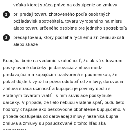
vďaka ktorej stráca právo na odstúpenie od zmluvy
pri predaji tovaru zhotoveného podľa osobitných
požiadaviek spotrebiteľa, tovaru vyrobeného na mieru
alebo tovaru určeného osobitne pre jedného spotrebiteľa
predaji tovaru, ktorý podlieha rýchlemu zníženiu akosti
alebo skaze
Kupujúci berie na vedomie skutočnosť, že ak sú s tovarom
poskytované darčeky, je darovacia zmluva medzi
predávajúcim a kupujúcim uzatvorená s podmienkou, že
pokiaľ dôjde k využitiu práva odstúpiť od zmluvy, darovacia
zmluva stráca účinnosť a kupujúci je povinný spolu s
vráteným tovarom vrátiť i s ním súvisiace poskytnuté
darčeky. V prípade, že tieto nebudú vrátené späť, budú tieto
hodnoty chápané ako bezdôvodné obohatenie kupujúceho. V
prípade odstúpenia od darovacej zmluvy nezaniká kúpna
zmluva a zmluvy sú posudzované z tohto hľadiska