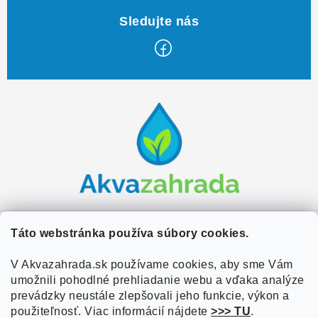
Z
á
p
ä
t
i
e
Zákaznícky servis
Táto webstránka používa súbory cookies.
Kontakty
V Akvazahrada.sk používame cookies, aby sme Vám
Užitočné informácie
umožnili pohodlné prehliadanie webu a vďaka analýze
Doprava a platba
O nás
prevádzky neustále zlepšovali jeho funkcie, výkon a
Overené zákazníkmi
Obchodné podmienky
použiteľnosť. Viac informácií nájdete
>>> TU
.