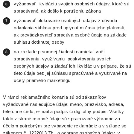
vyžadovať likvidáciu svojich osobných údajov, ktoré sú
spracúvané, ak došlo k porušeniu zákona
vyžadovať blokovanie osobných údajov z dôvodu
odvolania súhlasu pred uplynutím času jeho platnosti,
ak prevádzkovateľ spracúva osobné údaje na základe
súhlasu dotknutej osoby
na základe písomnej žiadosti namietať voči
spracúvaniu ­ využívaniu ­ poskytovaniu svojich
osobných údajov a žiadať ich likvidáciu v prípade, že sú
tieto údaje bez jej súhlasu spracúvané a využívané na
účely priameho marketingu
V rámci reklamačného konania sú od zákazníkov
vyžadované nasledujúce údaje: meno, priezvisko, adresa,
telefónne číslo, e-mail a podpis či digitálny podpis. Všetky
takto získané osobné údaje sú spracované výhradne za
účelom potrebným pre vybavenie reklamácie a v súlade so
zákonom č. 1222013 Zb., o ochrane osobných údajov, v