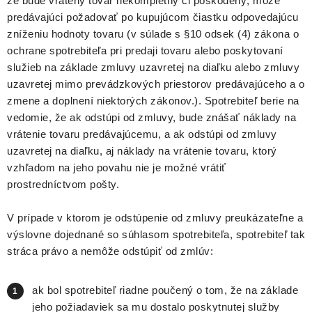
že bude vrátený tovar nekompletný či poškodený, môže
predávajúci požadovať po kupujúcom čiastku odpovedajúcu
zníženiu hodnoty tovaru (v súlade s §10 odsek (4) zákona o
ochrane spotrebiteľa pri predaji tovaru alebo poskytovaní
služieb na základe zmluvy uzavretej na diaľku alebo zmluvy
uzavretej mimo prevádzkových priestorov predávajúceho a o
zmene a doplnení niektorých zákonov.). Spotrebiteľ berie na
vedomie, že ak odstúpi od zmluvy, bude znášať náklady na
vrátenie tovaru predávajúcemu, a ak odstúpi od zmluvy
uzavretej na diaľku, aj náklady na vrátenie tovaru, ktorý
vzhľadom na jeho povahu nie je možné vrátiť
prostredníctvom pošty.
V prípade v ktorom je odstúpenie od zmluvy preukázateľne a
výslovne dojednané so súhlasom spotrebiteľa, spotrebiteľ tak
stráca právo a nemôže odstúpiť od zmlúv:
ak bol spotrebiteľ riadne poučený o tom, že na základe
jeho požiadaviek sa mu dostalo poskytnutej služby