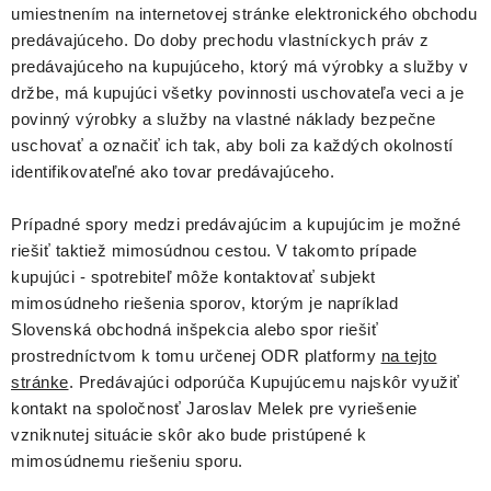
umiestnením na internetovej stránke elektronického obchodu
predávajúceho. Do doby prechodu vlastníckych práv z
predávajúceho na kupujúceho, ktorý má výrobky a služby v
držbe, má kupujúci všetky povinnosti uschovateľa veci a je
povinný výrobky a služby na vlastné náklady bezpečne
uschovať a označiť ich tak, aby boli za každých okolností
identifikovateľné ako tovar predávajúceho.
Prípadné spory medzi predávajúcim a kupujúcim je možné
riešiť taktiež mimosúdnou cestou. V takomto prípade
kupujúci - spotrebiteľ môže kontaktovať subjekt
mimosúdneho riešenia sporov, ktorým je napríklad
Slovenská obchodná inšpekcia alebo spor riešiť
prostredníctvom k tomu určenej ODR platformy
na tejto
stránke
. Predávajúci odporúča Kupujúcemu najskôr využiť
kontakt na spoločnosť Jaroslav Melek pre vyriešenie
vzniknutej situácie skôr ako bude pristúpené k
mimosúdnemu riešeniu sporu.