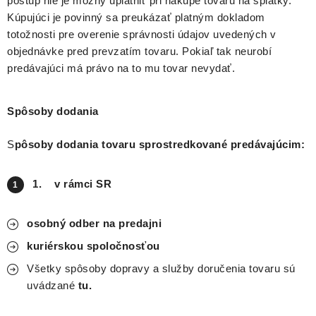
postup nie je možný uplatniť pri nákupe tovaru na splátky.
Kúpujúci je povinný sa preukázať platným dokladom
totožnosti pre overenie správnosti údajov uvedených v
objednávke pred prevzatím tovaru. Pokiaľ tak neurobí
predávajúci má právo na to mu tovar nevydať.
Spôsoby dodania
S
pôsoby dodania tovaru sprostredkované predávajúcim:
1.
v rámci SR
osobný odber na predajni
kuriérskou spoločnosťou
Všetky spôsoby dopravy a služby doručenia tovaru sú
uvádzané
tu.