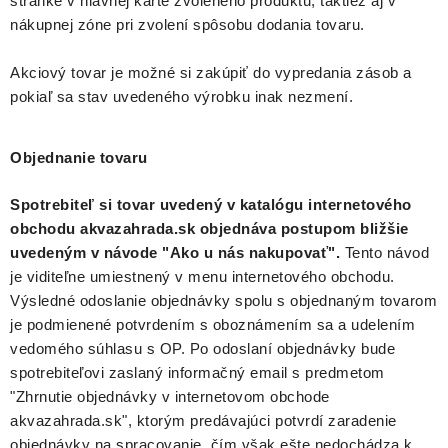
stránke v hlavnej karte zvoleného produktu, taktiež aj v
nákupnej zóne pri zvolení spôsobu dodania tovaru.
Akciový tovar je možné si zakúpiť do vypredania zásob a
pokiaľ sa stav uvedeného výrobku inak nezmení.
Objednanie tovaru
Spotrebiteľ si tovar uvedený v katalógu internetového
obchodu akvazahrada.sk objednáva postupom bližšie
uvedeným v návode "Ako u nás nakupovať".
Tento návod
je viditeľne umiestnený v menu internetového obchodu.
Výsledné odoslanie objednávky spolu s objednaným tovarom
je podmienené potvrdením s oboznámením sa a udelením
vedomého súhlasu s OP. Po odoslaní objednávky bude
spotrebiteľovi zaslaný informačný email s predmetom
"Zhrnutie objednávky v internetovom obchode
akvazahrada.sk", ktorým predávajúci potvrdí zaradenie
objednávky na spracovanie, čím však ešte nedochádza k