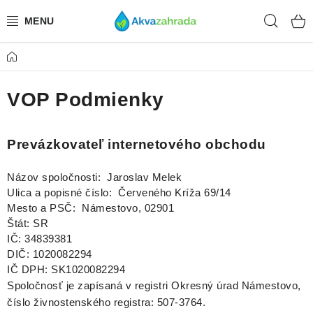
Prejsť
Hľad
na
obsah
Domov
TECHNIKA
VOP Podmienky
HNOJIVÁ
VODA
Prevázkovateľ internetového obchodu
PRÍSLUŠENSTVO
Názov spoločnosti: Jaroslav Melek
Ulica a popisné číslo: Červeného Kríža 69/14
RASTLINY
Mesto a PSČ: Námestovo, 02901
Štát: SR
IČ: 34839381
SUBSTRÁTY
DIČ: 1020082294
IČ DPH: SK1020082294
KRMIVÁ A VITAMÍNY
Spoločnosť je zapísaná v registri Okresný úrad Námestovo,
číslo živnostenského registra: 507-3764.