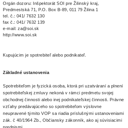
Orgán dozoru: Inšpektorát SOI pre Žilinský kraj,
Predmestská 71, P.O. Box B-89, 011 79 Žilina 1
tel. č.: 041/ 7632 130
fax č.: 041/ 7632 139
e-mail: za@soi.sk
http://www.soi.sk
Kupujúcim je spotrebiteľ alebo podnikateľ.
Základné ustanovenia
Spotrebiteľom je fyzická osoba, ktorá pri uzatváraní a plnení
spotrebiteľskej zmluvy nekoná v rámci predmetu svojej
obchodnej činnosti alebo inej podnikateľskej činnosti. Právne
vzťahy predávajúceho so spotrebiteľom výslovne
neupravené týmito VOP sa riadia príslušnými ustanoveniami
zák. č 40/1964 Zb., Občiansky zákonník, ako aj súvisiacimi
predpismi.