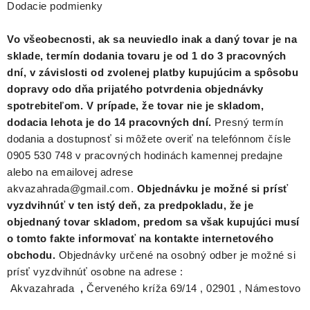
Dodacie podmienky
Vo všeobecnosti, ak sa neuviedlo inak a daný tovar je na
sklade, termín dodania tovaru je od 1 do 3 pracovných
dní, v závislosti od zvolenej platby kupujúcim a spôsobu
dopravy odo dňa prijatého potvrdenia objednávky
spotrebiteľom. V prípade, že tovar nie je skladom,
dodacia lehota je do 14 pracovných dní.
Presný termín
dodania a dostupnosť si môžete overiť na telefónnom čísle
0905 530 748 v pracovných hodinách kamennej predajne
alebo na e­mailovej adrese
akvazahrada@gmail.com.
Objednávku je možné si prísť
vyzdvihnúť v ten istý deň, za predpokladu, že je
objednaný tovar skladom, predom sa však kupujúci musí
o tomto fakte informovať na kontakte internetového
obchodu.
Objednávky určené na osobný odber je možné si
prísť vyzdvihnúť osobne na adrese :
Akvazahrada
,
Červeného kríža 69/14 , 02901 , Námestovo