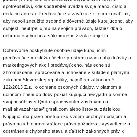
spotrebiteľovi, kde spotrebiteľ uvádza svoje meno, číslo a
dodaciu adresu. Predávajúci sa zaväzuje k tomu konať tak,
aby neboli zneužité osobné a dôverné údaje kupujúceho, aby
subjekt neutrpel ujmu na svojich právach, taktiež dbá o
ochranu osobného a súkromného života subjektu.
Dobrovoľne poskytnuté osobné údaje kupujúcim
predávajúcemu slúžia účelu sprostredkovania objednávky a
marketingových akcií predávajúceho, následne sú
zhromaždené, spracované a uchované v súlade s platnými
zákonmi Slovenskej republiky, najmä so zákonom č.
122/2013 Z.z., o ochrane osobných údajov, v platnom a
účinnom znení do doby pokiaľ kupujúci nevyjadrí písomne
svoj nesúhlas s týmto spracovaním zaslaným na
mail
akvazahrada@gmail.com
alebo listovou zásielkou.
Kupujúci má právo prístupu ku svojím osobným údajom a
právo na ich opravu vrátane práva požadovať vysvetlenie a
odstránenie chybného stavu a ďalších zákonných práv k