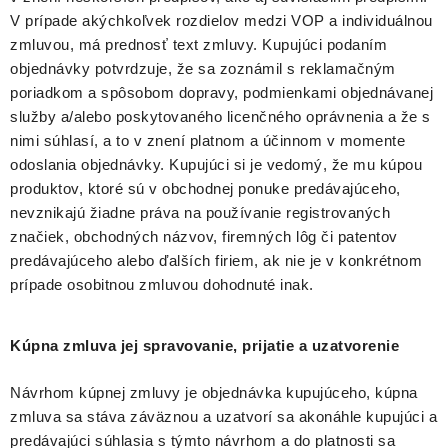
V prípade akýchkoľvek rozdielov medzi VOP a individuálnou
zmluvou, má prednosť text zmluvy. Kupujúci podaním
objednávky potvrdzuje, že sa zoznámil s reklamačným
poriadkom a spôsobom dopravy, podmienkami objednávanej
služby a/alebo poskytovaného licenčného oprávnenia a že s
nimi súhlasí, a to v znení platnom a účinnom v momente
odoslania objednávky. Kupujúci si je vedomý, že mu kúpou
produktov, ktoré sú v obchodnej ponuke predávajúceho,
nevznikajú žiadne práva na používanie registrovaných
značiek, obchodných názvov, firemných lôg či patentov
predávajúceho alebo ďalších firiem, ak nie je v konkrétnom
prípade osobitnou zmluvou dohodnuté inak.
Kúpna zmluva jej spravovanie, prijatie a uzatvorenie
Návrhom kúpnej zmluvy je objednávka kupujúceho, kúpna
zmluva sa stáva záväznou a uzatvorí sa akonáhle kupujúci a
predávajúci súhlasia s týmto návrhom a do platnosti sa