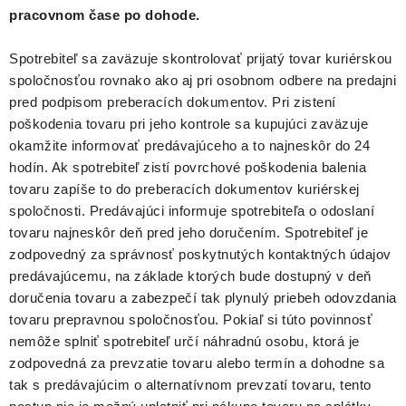
pracovnom čase po dohode.
Spotrebiteľ sa zaväzuje skontrolovať prijatý tovar kuriérskou
spoločnosťou rovnako ako aj pri osobnom odbere na predajni
pred podpisom preberacích dokumentov. Pri zistení
poškodenia tovaru pri jeho kontrole sa kupujúci zaväzuje
okamžite informovať predávajúceho a to najneskôr do 24
hodín. Ak spotrebiteľ zistí povrchové poškodenia balenia
tovaru zapíše to do preberacích dokumentov kuriérskej
spoločnosti. Predávajúci informuje spotrebiteľa o odoslaní
tovaru najneskôr deň pred jeho doručením. Spotrebiteľ je
zodpovedný za správnosť poskytnutých kontaktných údajov
predávajúcemu, na základe ktorých bude dostupný v deň
doručenia tovaru a zabezpečí tak plynulý priebeh odovzdania
tovaru prepravnou spoločnosťou. Pokiaľ si túto povinnosť
nemôže splniť spotrebiteľ určí náhradnú osobu, ktorá je
zodpovedná za prevzatie tovaru alebo termín a dohodne sa
tak s predávajúcim o alternatívnom prevzatí tovaru, tento