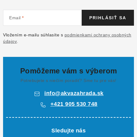
Email
PRIHLÁSIŤ SA
Vložením e-mailu súhlasíte s
podmienkami ochrany osobných
údajov
.
Pomôžeme vám s výberom
Potrebujete s niečím poradiť? Sme tu pre vás!
info
@
akvazahrada.sk
+421 905 530 748