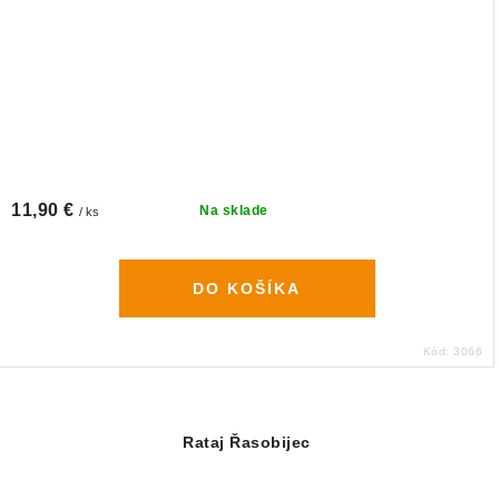
11,90 €
Na sklade
/ ks
DO KOŠÍKA
Kód:
3066
Rataj Řasobijec