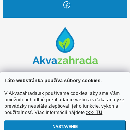
Z
á
p
ä
t
i
e
Zákaznícky servis
Táto webstránka používa súbory cookies.
Kontakty
V Akvazahrada.sk používame cookies, aby sme Vám
Užitočné informácie
umožnili pohodlné prehliadanie webu a vďaka analýze
Doprava a platba
O nás
prevádzky neustále zlepšovali jeho funkcie, výkon a
Overené zákazníkmi
Obchodné podmienky
použiteľnosť. Viac informácií nájdete
>>> TU
.
Referencie
VOP Podmienky
NASTAVENIE
Blog