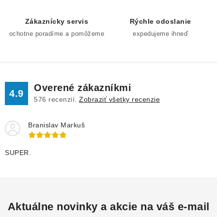
e
Zákaznícky servis
Rýchle odoslanie
p
ochotne poradíme a pomôžeme
expedujeme ihneď
r
v
k
y
v
Overené zákazníkmi
4.9
ý
576
recenzií.
Zobraziť všetky recenzie
p
i
Branislav Markuš
s
u
SUPER.
Aktuálne novinky a akcie na váš e-mail