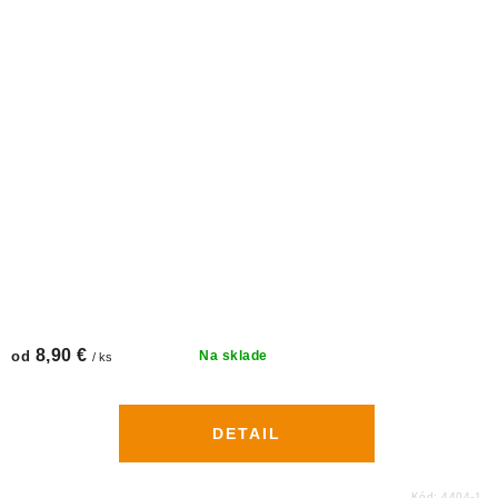
8,90 €
od
Na sklade
/ ks
DETAIL
Kód:
4404-1