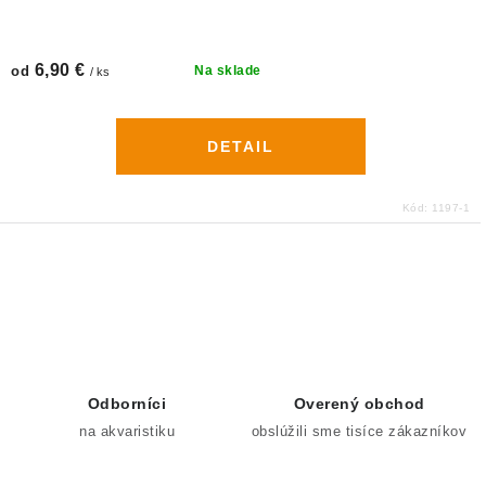
6,90 €
od
Na sklade
/ ks
DETAIL
Kód:
1197-1
O
v
l
á
d
Odborníci
Overený obchod
a
na akvaristiku
obslúžili sme tisíce zákazníkov
c
i