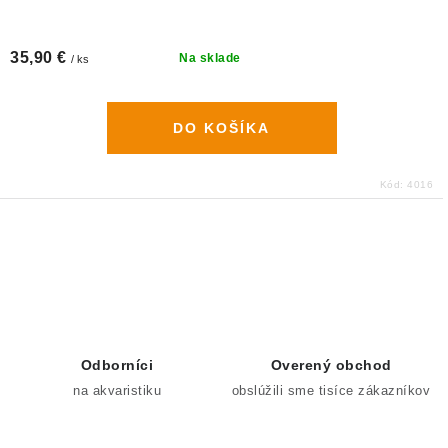
35,90 €
Na sklade
/ ks
DO KOŠÍKA
Kód:
4016
O
v
l
á
d
Odborníci
Overený obchod
a
na akvaristiku
obslúžili sme tisíce zákazníkov
c
i