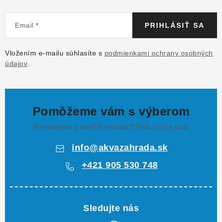
Email
PRIHLÁSIŤ SA
Vložením e-mailu súhlasíte s
podmienkami ochrany osobných
údajov
.
Pomôžeme vám s výberom
Potrebujete s niečím poradiť? Sme tu pre vás!
info
@
akvazahrada.sk
+421 905 530 748