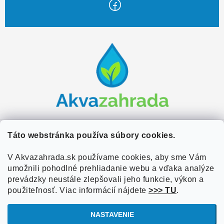
Z
á
p
ä
t
i
e
Zákaznícky servis
Táto webstránka používa súbory cookies.
Kontakty
V Akvazahrada.sk používame cookies, aby sme Vám
Užitočné informácie
umožnili pohodlné prehliadanie webu a vďaka analýze
Doprava a platba
O nás
prevádzky neustále zlepšovali jeho funkcie, výkon a
Overené zákazníkmi
Obchodné podmienky
použiteľnosť. Viac informácií nájdete
>>> TU
.
Referencie
VOP Podmienky
NASTAVENIE
Blog