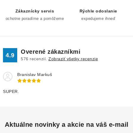
e
Zákaznícky servis
Rýchle odoslanie
p
ochotne poradíme a pomôžeme
expedujeme ihneď
r
v
k
y
v
Overené zákazníkmi
4.9
ý
576
recenzií.
Zobraziť všetky recenzie
p
i
Branislav Markuš
s
u
SUPER.
Aktuálne novinky a akcie na váš e-mail