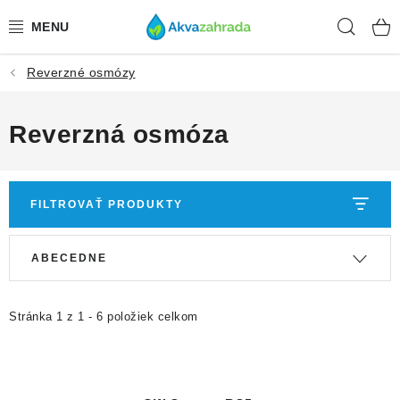
Prejsť
Hľad
na
obsah
Reverzné osmózy
TECHNIKA
HNOJIVÁ
Reverzná osmóza
VODA
FILTROVAŤ PRODUKTY
PRÍSLUŠENSTVO
V
R
ABECEDNE
RASTLINY
ý
a
p
d
SUBSTRÁTY
i
e
Stránka
1
z
1
-
6
položiek celkom
s
n
KRMIVÁ A VITAMÍNY
p
i
r
e