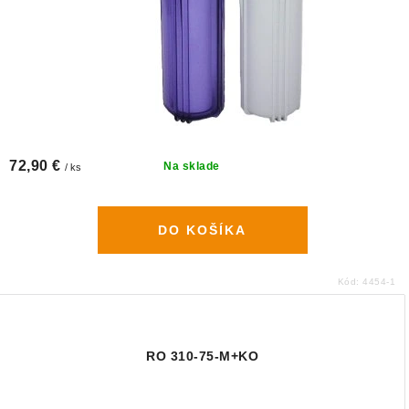
72,90 €
Na sklade
/ ks
DO KOŠÍKA
Kód:
4454-1
RO 310-75-M+KO