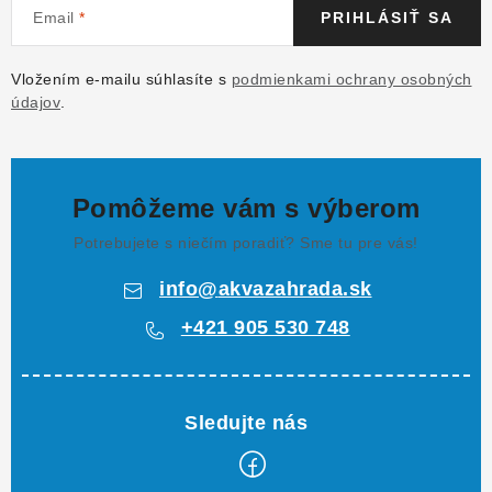
Email
PRIHLÁSIŤ SA
Vložením e-mailu súhlasíte s
podmienkami ochrany osobných
údajov
.
Pomôžeme vám s výberom
Potrebujete s niečím poradiť? Sme tu pre vás!
info
@
akvazahrada.sk
+421 905 530 748