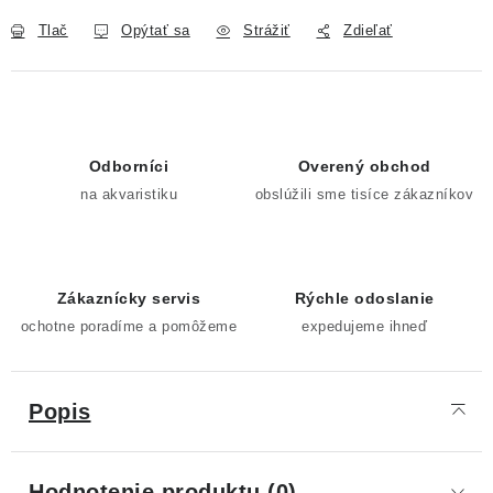
Tlač
Opýtať sa
Strážiť
Zdieľať
Odborníci
Overený obchod
na akvaristiku
obslúžili sme tisíce zákazníkov
Zákaznícky servis
Rýchle odoslanie
ochotne poradíme a pomôžeme
expedujeme ihneď
Popis
Hodnotenie produktu (0)