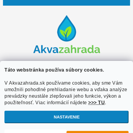
Z
á
p
ä
t
i
e
Zákaznícky servis
Táto webstránka používa súbory cookies.
Kontakty
V Akvazahrada.sk používame cookies, aby sme Vám
Užitočné informácie
umožnili pohodlné prehliadanie webu a vďaka analýze
Doprava a platba
O nás
prevádzky neustále zlepšovali jeho funkcie, výkon a
Overené zákazníkmi
Obchodné podmienky
použiteľnosť. Viac informácií nájdete
>>> TU
.
Referencie
VOP Podmienky
NASTAVENIE
Blog
Ochrana osobných údajov
Copyright 2026
Akvazahrada.sk
. Všetky práva vyhradené.
Upraviť