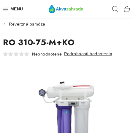
Prejsť
Hľad
na
obsah
Reverzná osmóza
TECHNIKA
RO 310-75-M+KO
HNOJIVÁ
Podrobnosti hodnotenia
Neohodnotené
VODA
PRÍSLUŠENSTVO
RASTLINY
SUBSTRÁTY
KRMIVÁ A VITAMÍNY