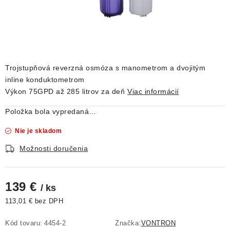
DEKORÁCIE
KREVETKY
ŽIVOČÍCHY
Trojstupňová reverzná osmóza s manometrom a dvojitým
inline konduktometrom
VÝPREDAJ
Výkon 75GPD až 285 litrov za deň
Viac informácií
O nás
Doprava a platba
Kontakty
Blog
Položka bola vypredaná…
Moja objednávka
Nie je skladom
Možnosti doručenia
139 €
/ ks
113,01 € bez DPH
Jednotková cena:
Kód tovaru:
4454-2
Značka:
VONTRON