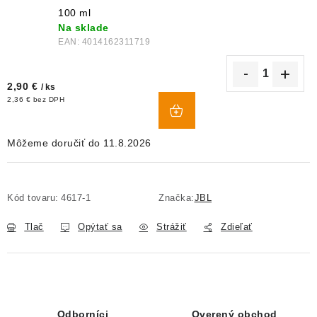
100 ml
Na sklade
EAN:
4014162311719
2,90 €
/ ks
DO
2,36 € bez DPH
KOŠÍKA
11.8.2026
Kód tovaru:
4617-1
Značka:
JBL
Tlač
Opýtať sa
Strážiť
Zdieľať
Odborníci
Overený obchod