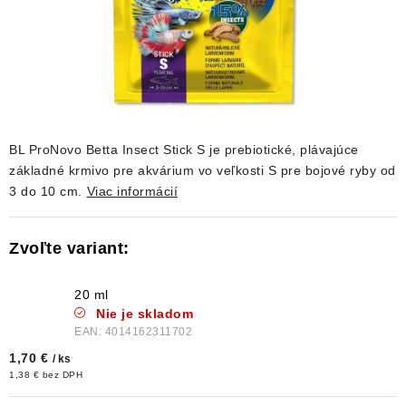
DEKORÁCIE
KREVETKY
ŽIVOČÍCHY
VÝPREDAJ
BL ProNovo Betta Insect Stick S je prebiotické, plávajúce
základné krmivo pre akvárium vo veľkosti S pre bojové ryby od
3 do 10 cm.
Viac informácií
O nás
Doprava a platba
Kontakty
Blog
Moja objednávka
20 ml
Nie je skladom
EAN:
4014162311702
1,70 €
/ ks
1,38 € bez DPH