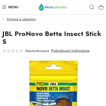
Prejsť
Hľad
na
obsah
Krmivá a vitamíny
TECHNIKA
JBL ProNovo Betta Insect Stick
HNOJIVÁ
S
VODA
Podrobnosti hodnotenia
Neohodnotené
PRÍSLUŠENSTVO
RASTLINY
SUBSTRÁTY
KRMIVÁ A VITAMÍNY