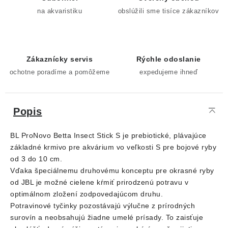
na akvaristiku
obslúžili sme tisíce zákazníkov
Zákaznícky servis
Rýchle odoslanie
ochotne poradíme a pomôžeme
expedujeme ihneď
Popis
BL ProNovo Betta Insect Stick S je prebiotické, plávajúce
základné krmivo pre akvárium vo veľkosti S pre bojové ryby
od 3 do 10 cm.
Vďaka špeciálnemu druhovému konceptu pre okrasné ryby
od JBL je možné cielene kŕmiť prirodzenú potravu v
optimálnom zložení zodpovedajúcom druhu.
Potravinové tyčinky pozostávajú výlučne z prírodných
surovín a neobsahujú žiadne umelé prísady. To zaisťuje