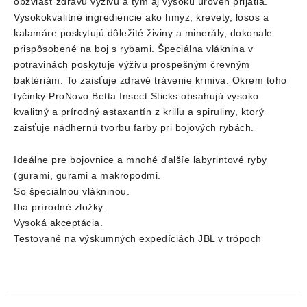
obzvlášť zdravú výživu a tým aj vysokú úroveň prijatia.
Vysokokvalitné ingrediencie ako hmyz, krevety, losos a
kalamáre poskytujú dôležité živiny a minerály, dokonale
prispôsobené na boj s rybami. Špeciálna vláknina v
potravinách poskytuje výživu prospešným črevným
baktériám. To zaisťuje zdravé trávenie krmiva. Okrem toho
tyčinky ProNovo Betta Insect Sticks obsahujú vysoko
kvalitný a prírodný astaxantín z krillu a spiruliny, ktorý
zaisťuje nádhernú tvorbu farby pri bojových rybách.
Ideálne pre bojovnice a mnohé ďalšíe labyrintové ryby
(gurami, gurami a makropodmi.
So špeciálnou vlákninou.
Iba prírodné zložky.
Vysoká akceptácia.
Testované na výskumných expedíciách JBL v trópoch