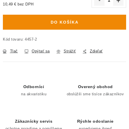
10,49 € bez DPH
Jednotková cena:
DO KOŠÍKA
Kód tovaru:
4457-2
Tlač
Opýtať sa
Strážiť
Zdieľať
Odborníci
Overený obchod
na akvaristiku
obslúžili sme tisíce zákazníkov
Zákaznícky servis
Rýchle odoslanie
ochotne poradíme a pomôžeme
expedujeme ihneď