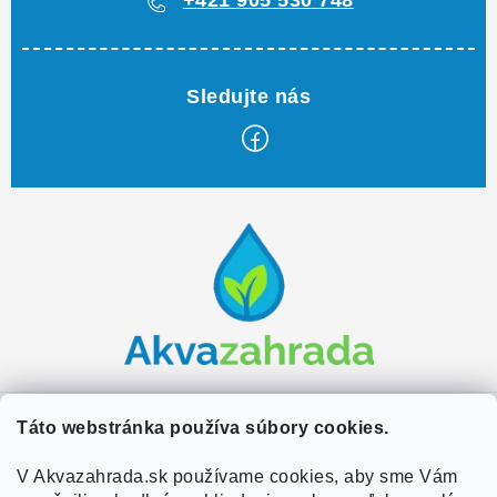
+421 905 530 748
Z
á
p
ä
t
i
e
Zákaznícky servis
Táto webstránka používa súbory cookies.
Kontakty
V Akvazahrada.sk používame cookies, aby sme Vám
Užitočné informácie