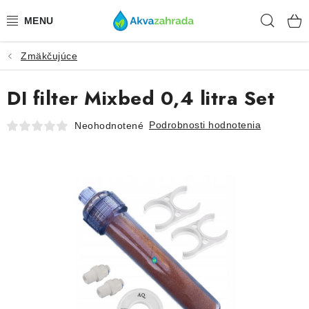
Prejsť
Hľad
na
obsah
Zmäkčujúce
TECHNIKA
DI filter Mixbed 0,4 litra Set
HNOJIVÁ
Podrobnosti hodnotenia
Neohodnotené
VODA
PRÍSLUŠENSTVO
RASTLINY
SUBSTRÁTY
KRMIVÁ A VITAMÍNY