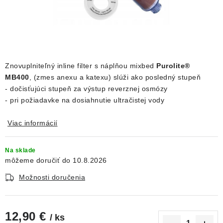
DEKORÁCIE
KREVETKY
ŽIVOČÍCHY
Znovuplniteľný inline filter s náplňou mixbed
Purolite®
MB400
, (zmes anexu a katexu) slúži ako posledný stupeň
VÝPREDAJ
- dočisťujúci stupeň za výstup reverznej osmózy
- pri požiadavke na dosiahnutie ultračistej vody
O nás
Doprava a platba
Kontakty
Blog
Moja objednávka
Viac informácií
Na sklade
10.8.2026
Možnosti doručenia
12,90 €
/ ks