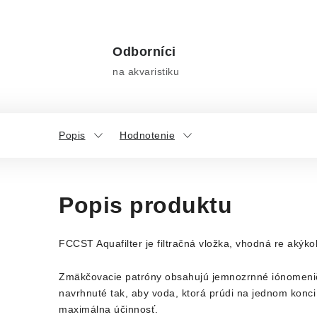
Odborníci
na akvaristiku
Popis
Hodnotenie
Popis produktu
FCCST Aquafilter je filtračná vložka, vhodná re akýk
Zmäkčovacie patróny obsahujú jemnozrnné iónomeničo
navrhnuté tak, aby voda, ktorá prúdi na jednom konci
maximálna účinnosť.