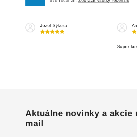
575
recenzií.
Zobraziť všetky recenzie
Jozef Sýkora
An
.
Super ko
Aktuálne novinky a akcie 
mail