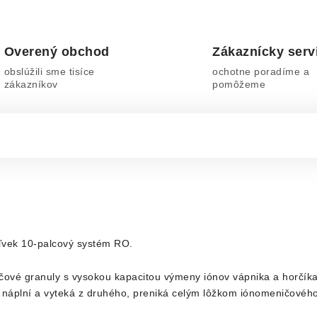
Overený obchod
Zákaznícky serv
obslúžili sme tisíce
ochotne poradíme a
zákazníkov
pomôžeme
oľvek 10-palcový systém RO.
vé granuly s vysokou kapacitou výmeny iónov vápnika a horčíka
 náplní a vyteká z druhého, preniká celým lôžkom iónomeničového 