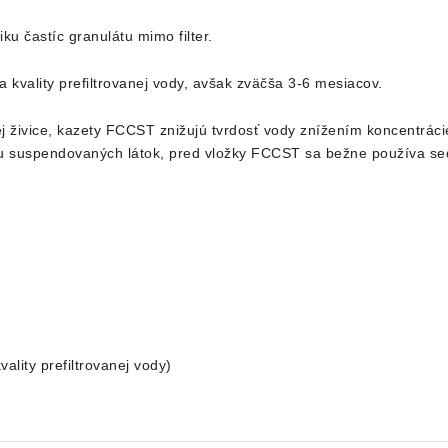
iku častíc granulátu mimo filter.
a kvality prefiltrovanej vody, avšak zväčša 3-6 mesiacov.
 živice, kazety FCCST znižujú tvrdosť vody znížením koncentrácie
 suspendovaných látok, pred vložky FCCST sa bežne používa sedim
ality prefiltrovanej vody)