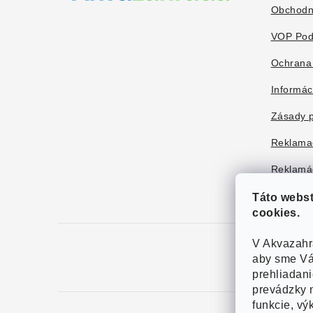
i
Obchodn
e
VOP Pod
Ochrana
Informác
Zásady p
Reklama
Reklamác
Táto webs
cookies.
V Akvazahr
aby sme Vá
prehliadan
prevádzky n
funkcie, vý