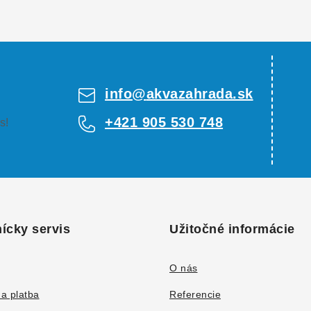
info
@
akvazahrada.sk
+421 905 530 748
s!
ícky servis
Užitočné informácie
O nás
a platba
Referencie