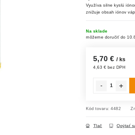
Využíva silne kyslú ión
znižuje obsah iónov vá
Na sklade
10.
5,70 €
/ ks
4,63 € bez DPH
Jednotková cena:
Kód tovaru:
4482
Z
Tlač
Opýtať s