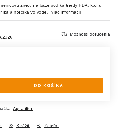
omeničovú živicu na báze sodíka triedy FDA, ktorá
pnika a horčíka vo vode.
Viac informácií
Možnosti doručenia
8.2026
DO KOŠÍKA
načka:
Aquafilter
a
Strážiť
Zdieľať