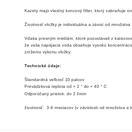
Kazety majú vlastný koncový filter, ktorý zabraňuje ún
Životnosť vložky je individuálna a závisí od množstva 
Vďaka presným médiám, ktoré pozostávali z katexovej
že vaša napájacia voda obsahuje vysokú koncentráciu
zníženiu výkonu vložky.
Technické údaje:
Štandardná veľkosť 10 palcov
Prevádzková teplota od + 2 ° do + 40 ° С
Odporúčaný prietok: do 2 l/min
životnosť: 3-6 mesiacov (v závislosti od množstva a kv