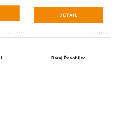
DETAIL
Kód:
1036
Kód:
1170-1
l
Rataj Řasobijec