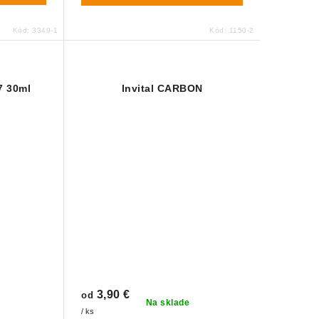
Kód:
3349-1
Kód:
1150-2
7 30ml
Invital CARBON
3,90 €
od
Na sklade
/ ks