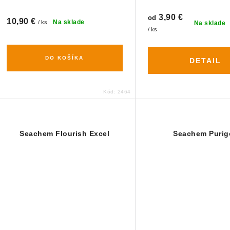
3,90 €
od
10,90 €
Na sklade
/ ks
Na sklade
/ ks
DO KOŠÍKA
DETAIL
Kód:
2464
Seachem Flourish Excel
Seachem Purig