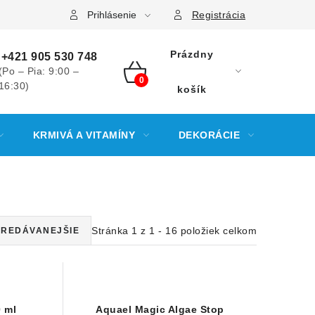
Prihlásenie
Registrácia
Prázdny
+421 905 530 748
(Po – Pia: 9:00 –
16:30)
NÁKUPNÝ
košík
KOŠÍK
KRMIVÁ A VITAMÍNY
DEKORÁCIE
KREV
Stránka
1
z
1
-
16
položiek celkom
REDÁVANEJŠIE
 ml
Aquael Magic Algae Stop