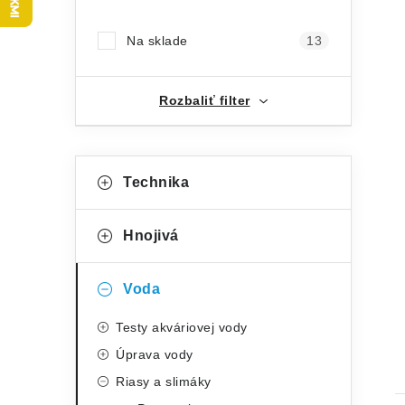
p
Na sklade
13
i
a
n
Rozbaliť filter
e
l
K
Preskočiť
Technika
kategórie
a
t
Hnojivá
e
g
Voda
ó
t
Testy akváriovej vody
r
Úprava vody
i
Riasy a slimáky