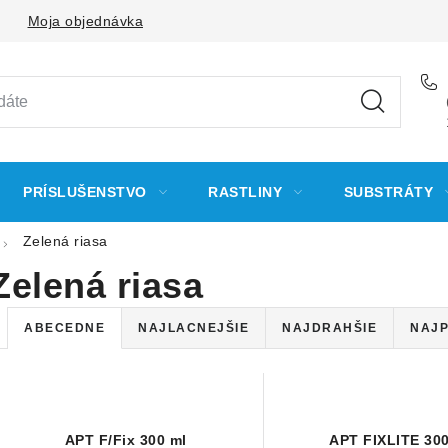
Moja objednávka
PRÍSLUŠENSTVO
RASTLINY
SUBSTRÁTY
Zelená riasa
Zelená riasa
R
ABECEDNE
NAJLACNEJŠIE
NAJDRAHŠIE
NAJP
a
V
d
ý
e
APT F/Fix 300 ml
APT FIXLITE 300