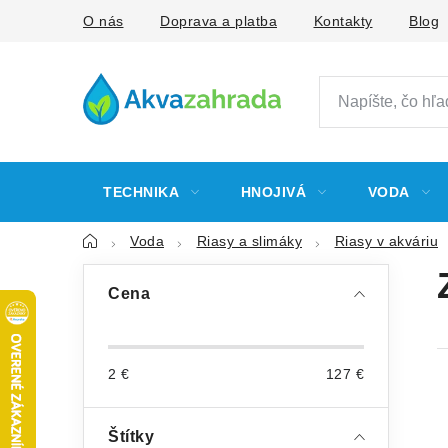
Prejsť
O nás
Doprava a platba
Kontakty
Blog
na
obsah
TECHNIKA
HNOJIVÁ
VODA
Domov
Voda
Riasy a slimáky
Riasy v akváriu
B
Cena
o
č
2
€
127
€
n
ý
Štítky