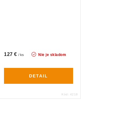
127 €
Nie je skladom
/ ks
DETAIL
Kód:
4218
O
v