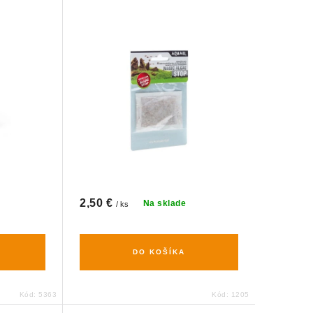
2,50 €
Na sklade
/ ks
DO KOŠÍKA
Kód:
5363
Kód:
1205