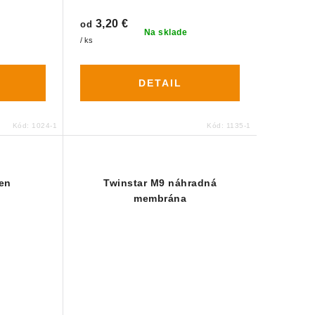
3,20 €
od
Na sklade
/ ks
DETAIL
Kód:
1024-1
Kód:
1135-1
en
Twinstar M9 náhradná
membrána