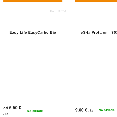
Kód:
1157-1
Easy Life EasyCarbo Bio
eSHa Protalon - 70
6,50 €
od
9,60 €
Na sklade
/ ks
Na sklade
/ ks