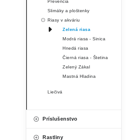
e
Prevencia
Slimáky a ploštenky
Riasy v akváriu
Zelená riasa
Modrá riasa - Sinica
Hnedá riasa
Čierná riasa - Štetina
Zelený Zákal
Mastná Hladina
Liečivá
Príslušenstvo
Rastliny