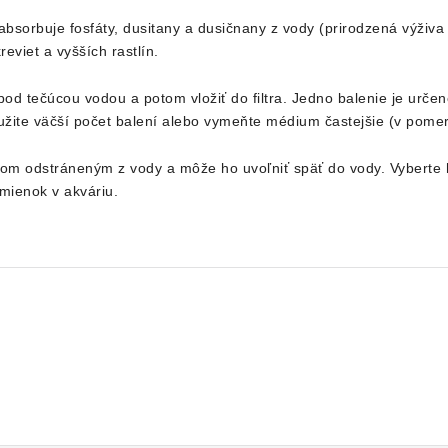
 absorbuje fosfáty, dusitany a dusičnany z vody (prirodzená výživ
eviet a vyšších rastlín.
pod tečúcou vodou a potom vložiť do filtra. Jedno balenie je urč
užite väčší počet balení alebo vymeňte médium častejšie (v pomere
tom odstráneným z vody a môže ho uvoľniť späť do vody. Vyberte h
dmienok v akváriu.