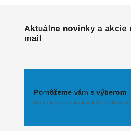
Aktuálne novinky a akcie 
mail
Pomôžeme vám s výberom
Potrebujete s niečím poradiť? Sme tu pre vá