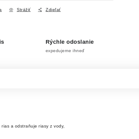
a
Strážiť
Zdieľať
is
Rýchle odoslanie
expedujeme ihneď
as a odstraňuje riasy z vody,