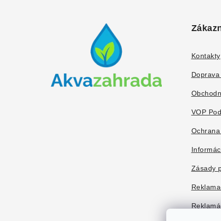
Z
á
Zákazn
p
ä
Kontakty
t
Doprava 
i
Obchodn
e
VOP Pod
Ochrana
Informác
Zásady p
Reklama
Reklamác