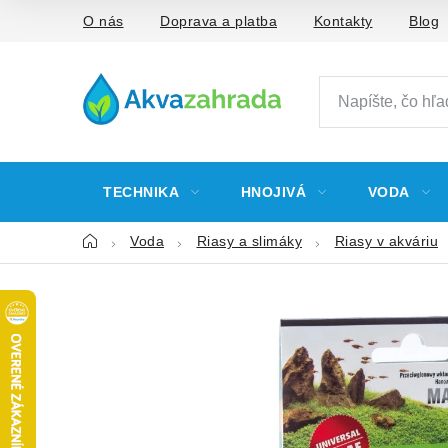
Prejsť
O nás
Doprava a platba
Kontakty
Blog
na
obsah
TECHNIKA
HNOJIVÁ
VODA
Domov
Voda
Riasy a slimáky
Riasy v akváriu