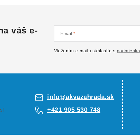
na váš e-
Email
Vložením e-mailu súhlasíte s
podmienka
info
@
akvazahrada.sk
+421 905 530 748
s!