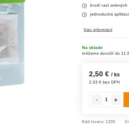
brzdí rast zelených 
jednoduchá aplikác
Viac informácií
Na sklade
11.
2,50 €
/ ks
2,03 € bez DPH
Jednotková cena:
Kód tovaru:
1205
Z