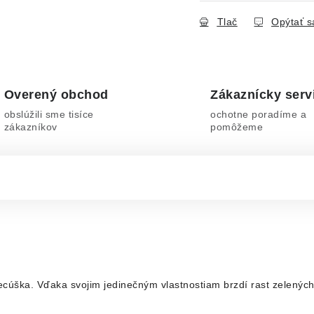
Tlač
Opýtať s
Overený obchod
Zákaznícky serv
obslúžili sme tisíce
ochotne poradíme a
zákazníkov
pomôžeme
a. Vďaka svojim jedinečným vlastnostiam brzdí rast zelených ri