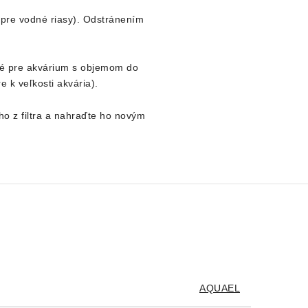
a pre vodné riasy). Odstránením
ené pre akvárium s objemom do
 k veľkosti akvária).
o z filtra a nahraďte ho novým
AQUAEL