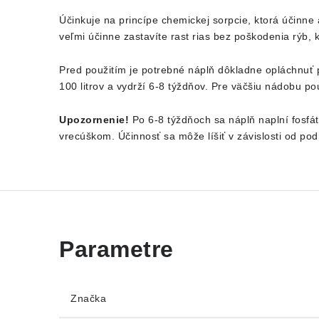
Účinkuje na princípe chemickej sorpcie, ktorá účinne
veľmi účinne zastavíte rast rias bez poškodenia rýb, kr
Pred použitím je potrebné náplň dôkladne opláchnuť 
100 litrov a vydrží 6-8 týždňov. Pre väčšiu nádobu po
Upozornenie!
Po 6-8 týždňoch sa náplň naplní fosfá
vrecúškom. Účinnosť sa môže líšiť v závislosti od po
Značka