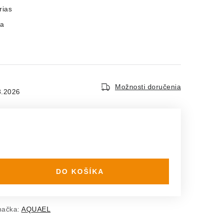
rias
ia
Možnosti doručenia
8.2026
DO KOŠÍKA
načka:
AQUAEL