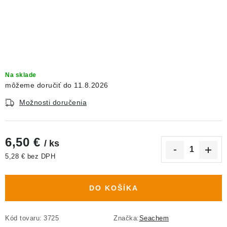
DEKORÁCIE
KREVETKY
ŽIVOČÍCHY
Na sklade
VÝPREDAJ
11.8.2026
Možnosti doručenia
O nás
Doprava a platba
Kontakty
Blog
Moja objednávka
6,50 €
/ ks
5,28 € bez DPH
Jednotková cena:
DO KOŠÍKA
Kód tovaru:
3725
Značka:
Seachem