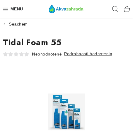
Prejsť
Hľad
na
obsah
Seachem
TECHNIKA
Tidal Foam 55
HNOJIVÁ
Podrobnosti hodnotenia
Neohodnotené
VODA
PRÍSLUŠENSTVO
RASTLINY
SUBSTRÁTY
KRMIVÁ A VITAMÍNY