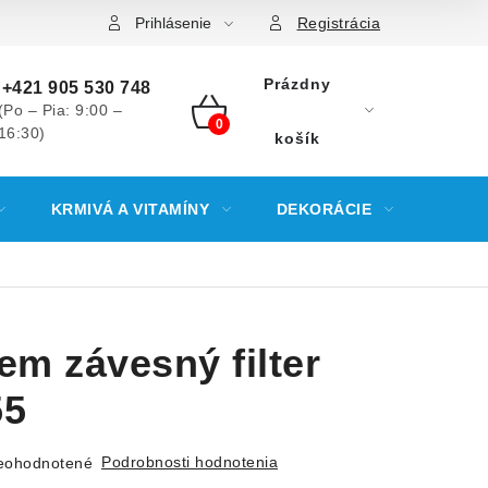
Prihlásenie
Registrácia
Prázdny
+421 905 530 748
(Po – Pia: 9:00 –
16:30)
NÁKUPNÝ
košík
KOŠÍK
KRMIVÁ A VITAMÍNY
DEKORÁCIE
KREV
m závesný filter
55
Podrobnosti hodnotenia
eohodnotené