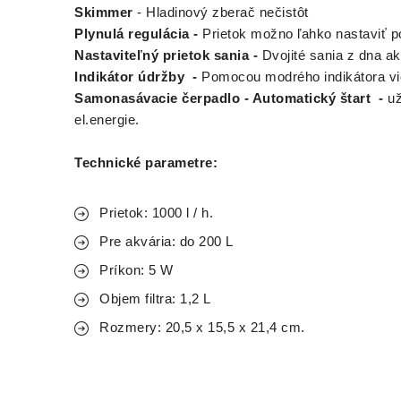
Skimmer
- Hladinový zberač nečistôt
Plynulá regulácia -
Prietok možno ľahko nastaviť po
Nastaviteľný prietok sania -
Dvojité sania z dna a
Indikátor údržby -
Pomocou modrého indikátora viete
Samonasávacie čerpadlo - Automatický štart -
už
el.energie.
Technické parametre:
Prietok: 1000 l / h.
Pre akvária: do 200 L
Príkon: 5 W
Objem filtra: 1,2 L
Rozmery: 20,5 x 15,5 x 21,4 cm.