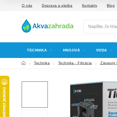
Prejsť
O nás
Doprava a platba
Kontakty
Blog
na
obsah
TECHNIKA
HNOJIVÁ
VODA
Domov
Technika
Technika - Filtrácia
Závesný f