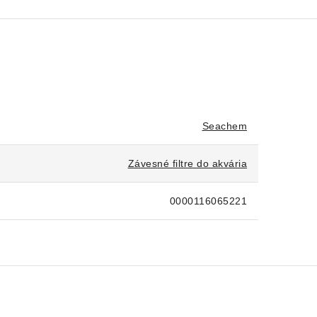
Seachem
Závesné filtre do akvária
0000116065221