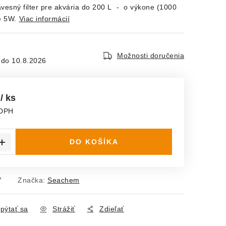
vesný filter pre akvária do 200 L - o výkone (1000
e 5W.
Viac informácií
Možnosti doručenia
10.8.2026
€
/ ks
 DPH
ena:
DO KOŠÍKA
7
Značka:
Seachem
pýtať sa
Strážiť
Zdieľať