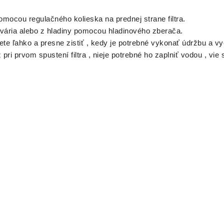
mocou regulačného kolieska na prednej strane filtra.
kvária alebo z hladiny pomocou hladinového zberača.
 ľahko a presne zistiť , kedy je potrebné vykonať údržbu a vyčis
 pri prvom spustení filtra , nieje potrebné ho zaplniť vodou , vie