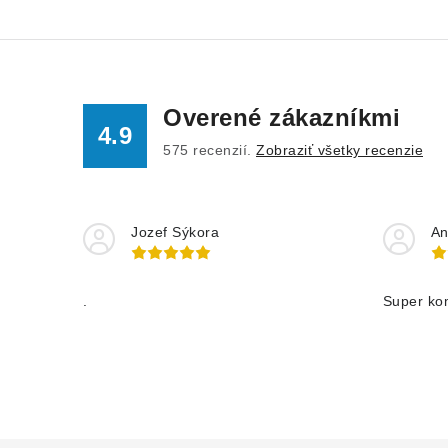
Overené zákazníkmi
4.9
575
recenzií.
Zobraziť všetky recenzie
Jozef Sýkora
An
.
Super ko