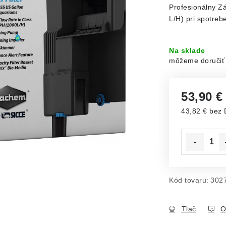
Profesionálny Zá
L/H) pri spotreb
Na sklade
53,90 
43,82 € bez
Jednotková c
Kód tovaru:
302
Tlač
O