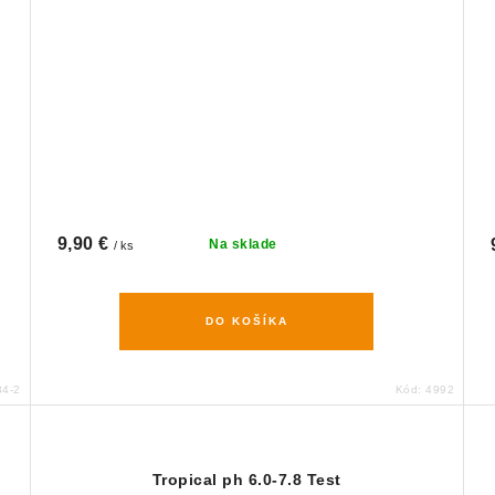
9,90 €
Na sklade
/ ks
DO KOŠÍKA
84-2
Kód:
4992
Tropical ph 6.0-7.8 Test