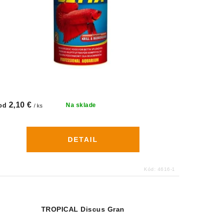
2,10 €
od
Na sklade
/ ks
DETAIL
Kód:
4616-1
TROPICAL Discus Gran