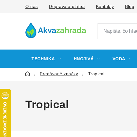
Prejsť
O nás
Doprava a platba
Kontakty
Blog
na
obsah
TECHNIKA
HNOJIVÁ
VODA
Domov
Predávané značky
Tropical
Tropical