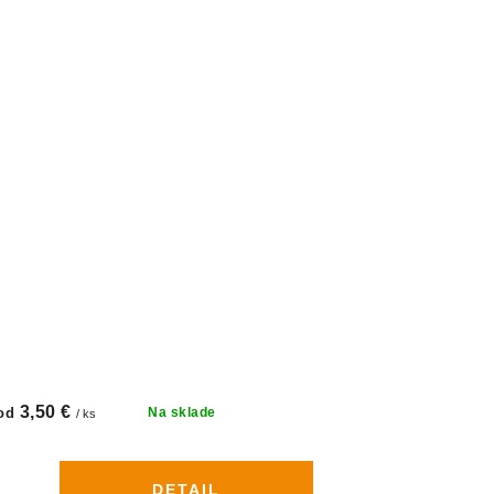
3,50 €
od
Na sklade
/ ks
DETAIL