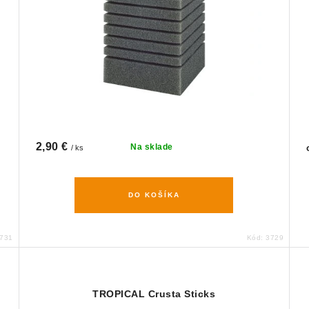
2,90 €
Na sklade
/ ks
DO KOŠÍKA
731
Kód:
3729
TROPICAL Crusta Sticks