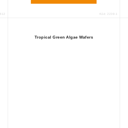
612
Kód:
2239-1
Tropical Green Algae Wafers