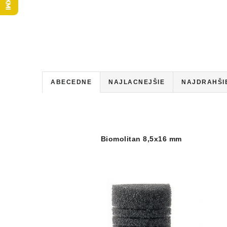
R
ABECEDNE
NAJLACNEJŠIE
NAJDRAHŠI
a
V
d
ý
e
Biomolitan 8,5x16 mm
p
n
i
i
s
e
p
p