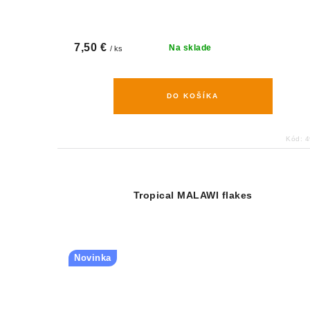
7,50 €
Na sklade
/ ks
DO KOŠÍKA
Kód:
4
Tropical MALAWI flakes
Novinka