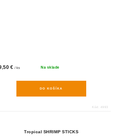
9,50 €
Na sklade
/ ks
DO KOŠÍKA
Kód:
4993
Tropical SHRIMP STICKS