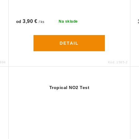
3,90 €
od
Na sklade
/ ks
DETAIL
994
Kód:
1585-2
Tropical NO2 Test