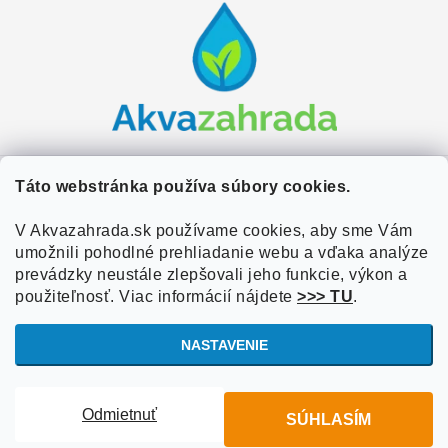
á
p
ä
t
i
e
Zákaznícky servis
Táto webstránka používa súbory cookies.
Kontakty
V Akvazahrada.sk používame cookies, aby sme Vám
Užitočné informácie
umožnili pohodlné prehliadanie webu a vďaka analýze
Doprava a platba
O nás
prevádzky neustále zlepšovali jeho funkcie, výkon a
Overené zákazníkmi
použiteľnosť. Viac informácií nájdete
>>> TU
.
Obchodné podmienky
Referencie
VOP Podmienky
NASTAVENIE
Blog
Ochrana osobných údajov
Copyright 2026
Akvazahrada.sk
. Všetky práva vyhradené.
Upraviť
Informácie o súboroch cookies
Odmietnuť
SÚHLASÍM
nastavenie cookies
Vytvoril Shoptet