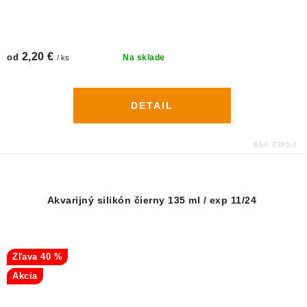
2,20 €
od
Na sklade
/ ks
DETAIL
Kód:
2395-2
Akvarijný silikón čierny 135 ml / exp 11/24
40 %
Akcia