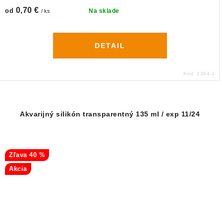
0,70 €
od
Na sklade
/ ks
DETAIL
Kód:
2394-1
Akvarijný silikón transparentný 135 ml / exp 11/24
40 %
Akcia