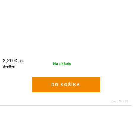
2,20 €
/ ks
Na sklade
3,70 €
DO KOŠÍKA
Kód:
54417
O
v