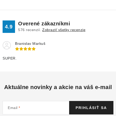
l
á
d
Overené zákazníkmi
a
4.9
576
recenzií.
Zobraziť všetky recenzie
c
i
Branislav Markuš
e
p
r
SUPER.
v
k
y
v
Aktuálne novinky a akcie na váš e-mail
ý
p
i
Email
PRIHLÁSIŤ SA
s