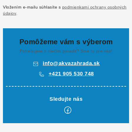
u
Vložením e-mailu súhlasíte s
podmienkami ochrany osobných
údajov
.
Pomôžeme vám s výberom
Potrebujete s niečím poradiť? Sme tu pre vás!
info
@
akvazahrada.sk
+421 905 530 748
Z