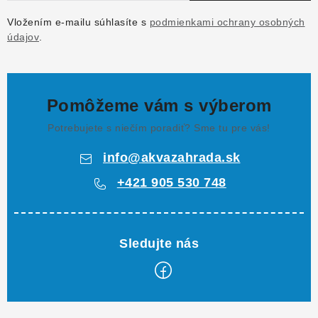
u
Vložením e-mailu súhlasíte s
podmienkami ochrany osobných
údajov
.
Pomôžeme vám s výberom
Potrebujete s niečím poradiť? Sme tu pre vás!
info
@
akvazahrada.sk
+421 905 530 748
Z