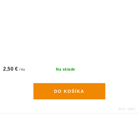
2,50 €
Na sklade
/ ks
DO KOŠÍKA
Kód:
3992
O