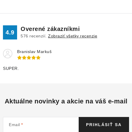
v
l
á
d
Overené zákazníkmi
a
4.9
576
recenzií.
Zobraziť všetky recenzie
c
i
Branislav Markuš
e
p
r
SUPER.
v
k
y
v
Aktuálne novinky a akcie na váš e-mail
ý
p
i
Email
PRIHLÁSIŤ SA
s