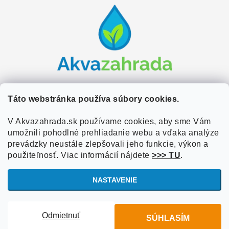
á
p
ä
t
i
e
Zákaznícky servis
Táto webstránka používa súbory cookies.
Kontakty
V Akvazahrada.sk používame cookies, aby sme Vám
Užitočné informácie
umožnili pohodlné prehliadanie webu a vďaka analýze
Doprava a platba
O nás
prevádzky neustále zlepšovali jeho funkcie, výkon a
Overené zákazníkmi
použiteľnosť. Viac informácií nájdete
>>> TU
.
Obchodné podmienky
Referencie
VOP Podmienky
NASTAVENIE
Blog
Ochrana osobných údajov
Copyright 2026
Akvazahrada.sk
. Všetky práva vyhradené.
Upraviť
Informácie o súboroch cookies
Odmietnuť
SÚHLASÍM
nastavenie cookies