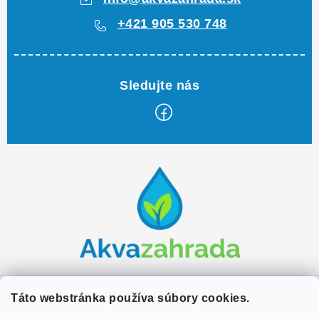
+421 905 530 748
Z
á
p
ä
t
i
e
Zákaznícky servis
Táto webstránka používa súbory cookies.