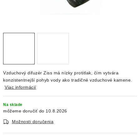
DEKORÁCIE
KREVETKY
ŽIVOČÍCHY
VÝPREDAJ
O nás
Doprava a platba
Kontakty
Blog
Vzduchový difuzér Ziss má nízky protitlak, čím vytvára
Moja objednávka
konzistentnejší pohyb vody ako tradičné vzduchové kamene.
Viac informácií
Na sklade
10.8.2026
Možnosti doručenia