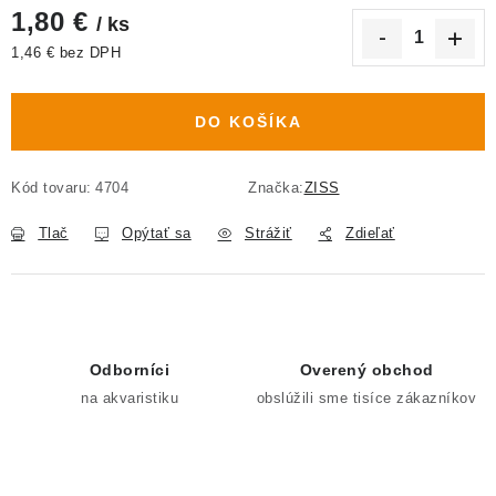
1,80 €
/ ks
1,46 € bez DPH
Jednotková cena:
DO KOŠÍKA
Kód tovaru:
4704
Značka:
ZISS
Tlač
Opýtať sa
Strážiť
Zdieľať
Odborníci
Overený obchod
na akvaristiku
obslúžili sme tisíce zákazníkov