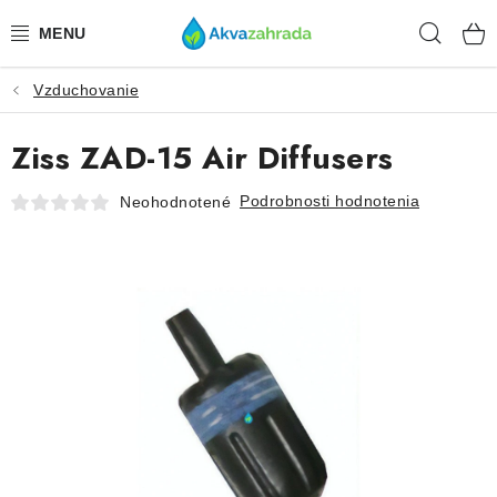
Prejsť
Hľad
na
obsah
Vzduchovanie
TECHNIKA
Ziss ZAD-15 Air Diffusers
HNOJIVÁ
Podrobnosti hodnotenia
Neohodnotené
VODA
PRÍSLUŠENSTVO
RASTLINY
SUBSTRÁTY
KRMIVÁ A VITAMÍNY