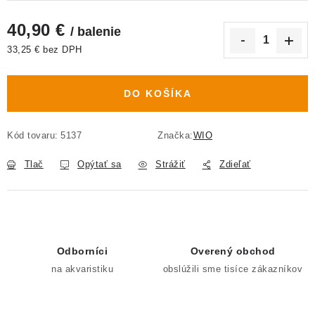
40,90 €
/ balenie
33,25 € bez DPH
Jednotková cena:
DO KOŠÍKA
Kód tovaru:
5137
Značka:
WIO
Tlač
Opýtať sa
Strážiť
Zdieľať
Odborníci
Overený obchod
na akvaristiku
obslúžili sme tisíce zákazníkov