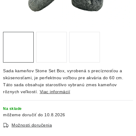
DEKORÁCIE
KREVETKY
ŽIVOČÍCHY
VÝPREDAJ
O nás
Doprava a platba
Kontakty
Blog
Sada kameňov Stone Set Box, vyrobená s precíznosťou a
Moja objednávka
skúsenosťami, je perfektnou voľbou pre akvária do 60 cm.
Táto sada obsahuje starostlivo vybranú zmes kameňov
rôznych veľkostí.
Viac informácií
Na sklade
10.8.2026
Možnosti doručenia