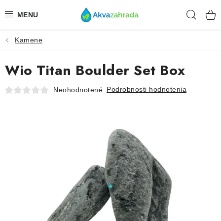
Prejsť
Hľad
na
obsah
Kamene
TECHNIKA
Wio Titan Boulder Set Box
HNOJIVÁ
Podrobnosti hodnotenia
Neohodnotené
VODA
PRÍSLUŠENSTVO
RASTLINY
SUBSTRÁTY
KRMIVÁ A VITAMÍNY