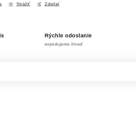
a
Strážiť
Zdieľať
is
Rýchle odoslanie
expedujeme ihneď