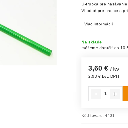
U-trubka pre nasávanie
Vhodné pre hadice s p
Viac informácií
Na sklade
10.
3,60 €
/ ks
2,93 € bez DPH
Jednotková cena:
Kód tovaru:
4401