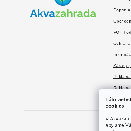
t
Doprava 
i
Obchodn
e
VOP Pod
Ochrana
Informác
Zásady p
Reklama
Reklamác
Táto webs
cookies.
V Akvazahr
aby sme Vá