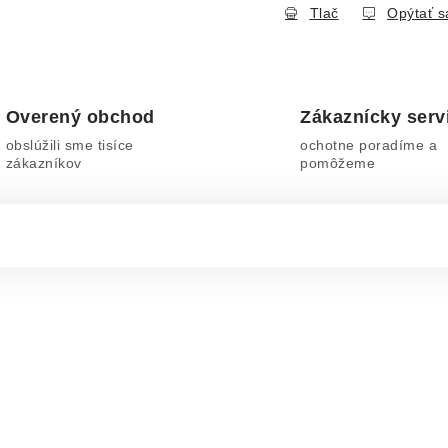
Tlač
Opýtať s
Overený obchod
Zákaznícky serv
obslúžili sme tisíce
ochotne poradíme a
zákazníkov
pomôžeme