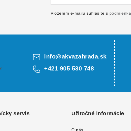
Vložením e-mailu súhlasíte s
podmienka
info
@
akvazahrada.sk
+421 905 530 748
s!
ícky servis
Užitočné informácie
O nás