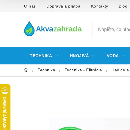
Prejsť
O nás
Doprava a platba
Kontakty
Blog
na
obsah
TECHNIKA
HNOJIVÁ
VODA
Domov
Technika
Technika - Filtrácia
Hadice a