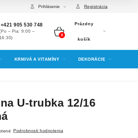
Prihlásenie
Registrácia
Prázdny
+421 905 530 748
(Po – Pia: 9:00 –
16:30)
NÁKUPNÝ
košík
KOŠÍK
KRMIVÁ A VITAMÍNY
DEKORÁCIE
KREV
lna U-trubka 12/16
ná
Podrobnosti hodnotenia
otené