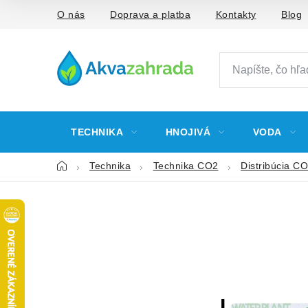
Prejsť
O nás
Doprava a platba
Kontakty
Blog
na
obsah
TECHNIKA
HNOJIVÁ
VODA
Domov
Technika
Technika CO2
Distribúcia C