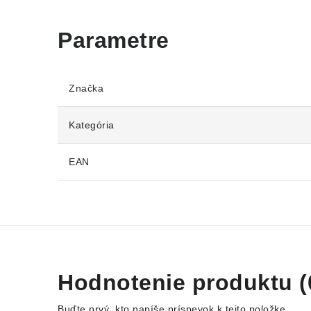
Značka
Kategória
EAN
Hodnotenie produktu (
Buďte prvý, kto napíše príspevok k tejto položke.