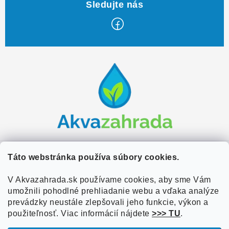
Z
á
p
ä
t
i
e
Zákaznícky servis
Táto webstránka používa súbory cookies.
Kontakty
V Akvazahrada.sk používame cookies, aby sme Vám
Užitočné informácie
umožnili pohodlné prehliadanie webu a vďaka analýze
Doprava a platba
O nás
prevádzky neustále zlepšovali jeho funkcie, výkon a
Overené zákazníkmi
Obchodné podmienky
použiteľnosť. Viac informácií nájdete
>>> TU
.
Referencie