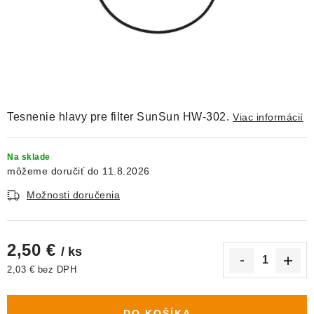
DEKORÁCIE
KREVETKY
ŽIVOČÍCHY
VÝPREDAJ
Tesnenie hlavy pre filter SunSun HW-302.
Viac informácií
O nás
Doprava a platba
Kontakty
Blog
Na sklade
11.8.2026
Moja objednávka
Možnosti doručenia
2,50 €
/ ks
2,03 € bez DPH
Jednotková cena:
DO KOŠÍKA