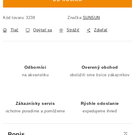
Kód tovaru:
3238
Značka:
SUNSUN
Tlač
Opýtať sa
Strážiť
Zdieľať
Odborníci
Overený obchod
na akvaristiku
obslúžili sme tisíce zákazníkov
Zákaznícky servis
Rýchle odoslanie
ochotne poradíme a pomôžeme
expedujeme ihneď
Popis