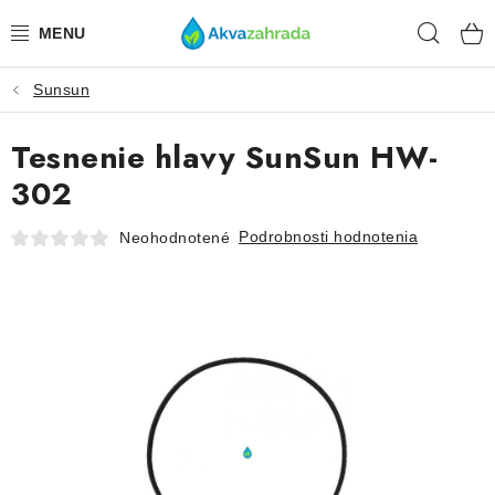
Prejsť
Hľad
na
obsah
Sunsun
TECHNIKA
Tesnenie hlavy SunSun HW-
HNOJIVÁ
302
VODA
Podrobnosti hodnotenia
Neohodnotené
PRÍSLUŠENSTVO
RASTLINY
SUBSTRÁTY
KRMIVÁ A VITAMÍNY