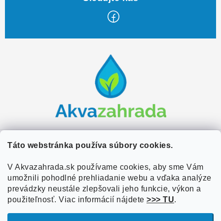
Z
á
p
ä
t
i
e
Zákaznícky servis
Táto webstránka používa súbory cookies.
Kontakty
V Akvazahrada.sk používame cookies, aby sme Vám
Užitočné informácie
umožnili pohodlné prehliadanie webu a vďaka analýze
Doprava a platba
O nás
prevádzky neustále zlepšovali jeho funkcie, výkon a
Overené zákazníkmi
Obchodné podmienky
použiteľnosť. Viac informácií nájdete
>>> TU
.
Referencie
VOP Podmienky