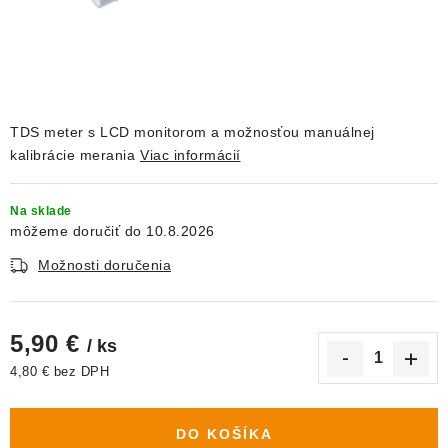
DEKORÁCIE
KREVETKY
ŽIVOČÍCHY
TDS meter s LCD monitorom a možnosťou manuálnej
kalibrácie merania
Viac informácií
VÝPREDAJ
Na sklade
O nás
Doprava a platba
Kontakty
Blog
10.8.2026
Moja objednávka
Možnosti doručenia
5,90 €
/ ks
4,80 € bez DPH
Jednotková cena:
DO KOŠÍKA