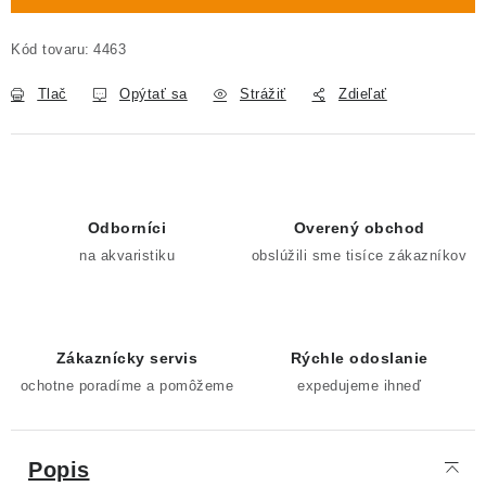
Kód tovaru:
4463
Tlač
Opýtať sa
Strážiť
Zdieľať
Odborníci
Overený obchod
na akvaristiku
obslúžili sme tisíce zákazníkov
Zákaznícky servis
Rýchle odoslanie
ochotne poradíme a pomôžeme
expedujeme ihneď
Popis