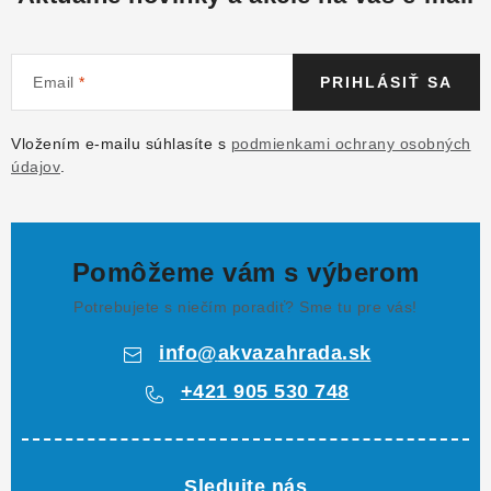
Email
PRIHLÁSIŤ SA
Vložením e-mailu súhlasíte s
podmienkami ochrany osobných
údajov
.
Pomôžeme vám s výberom
Potrebujete s niečím poradiť? Sme tu pre vás!
info
@
akvazahrada.sk
+421 905 530 748