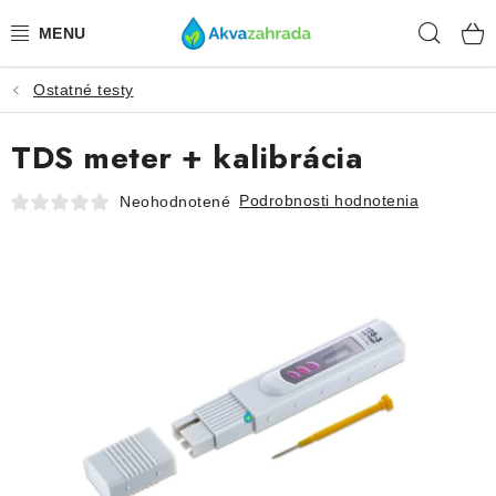
Prejsť
Hľad
na
obsah
Ostatné testy
TECHNIKA
TDS meter + kalibrácia
HNOJIVÁ
Podrobnosti hodnotenia
Neohodnotené
VODA
PRÍSLUŠENSTVO
RASTLINY
SUBSTRÁTY
KRMIVÁ A VITAMÍNY