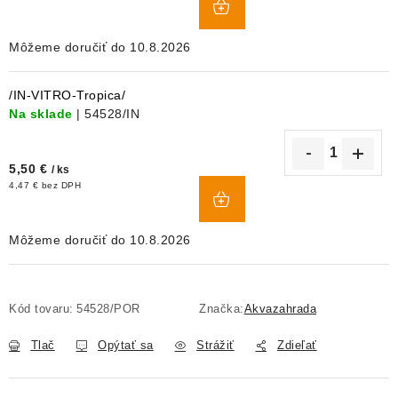
KOŠÍKA
10.8.2026
/IN-VITRO-Tropica/
Na sklade
| 54528/IN
5,50 €
/ ks
DO
4,47 € bez DPH
KOŠÍKA
10.8.2026
Kód tovaru:
54528/POR
Značka:
Akvazahrada
Tlač
Opýtať sa
Strážiť
Zdieľať