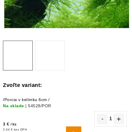
DEKORÁCIE
KREVETKY
ŽIVOČÍCHY
VÝPREDAJ
O nás
Doprava a platba
Kontakty
Blog
Moja objednávka
/Porcia v kelímku 6cm /
Na sklade
| 54528/POR
3 €
/ ks
DO
2,44 € bez DPH