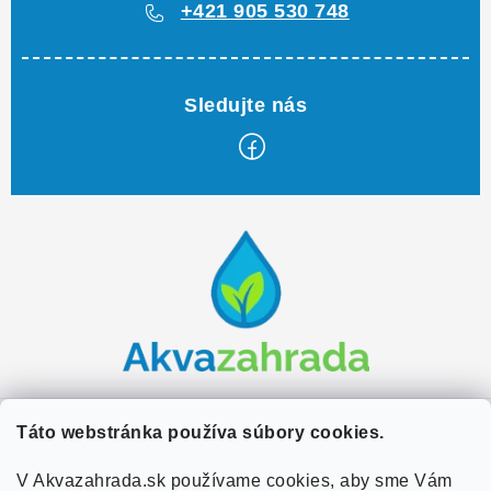
+421 905 530 748
Z
á
p
ä
t
i
e
Zákaznícky servis
Táto webstránka používa súbory cookies.
Kontakty
V Akvazahrada.sk používame cookies, aby sme Vám
Užitočné informácie