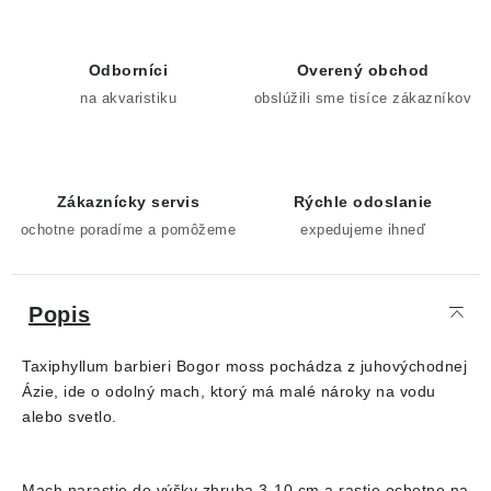
Odborníci
Overený obchod
na akvaristiku
obslúžili sme tisíce zákazníkov
Zákaznícky servis
Rýchle odoslanie
ochotne poradíme a pomôžeme
expedujeme ihneď
Popis
Taxiphyllum barbieri Bogor moss pochádza z juhovýchodnej
Ázie, ide o odolný mach, ktorý má malé nároky na vodu
alebo svetlo.
Mach narastie do výšky zhruba 3-10 cm a rastie ochotne na