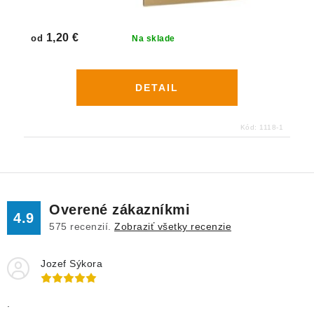
1,20 €
od
Na sklade
DETAIL
Kód:
1118-1
Overené zákazníkmi
4.9
575
recenzií.
Zobraziť všetky recenzie
Jozef Sýkora
.