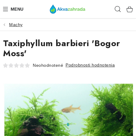
Prejsť
Hľad
na
obsah
Machy
TECHNIKA
Taxiphyllum barbieri 'Bogor
HNOJIVÁ
Moss'
VODA
Podrobnosti hodnotenia
Neohodnotené
PRÍSLUŠENSTVO
RASTLINY
SUBSTRÁTY
KRMIVÁ A VITAMÍNY