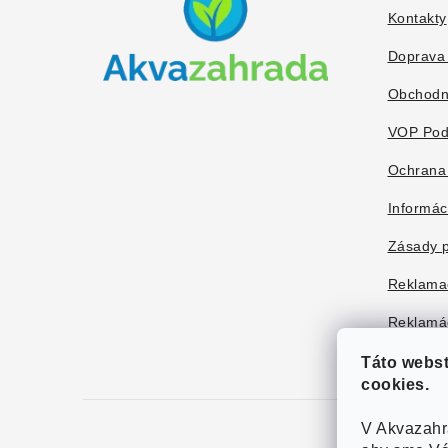
ä
Kontakty
t
Doprava 
i
Obchodn
e
VOP Pod
Ochrana
Informác
Zásady p
Reklama
Reklamác
Táto webs
cookies.
V Akvazahr