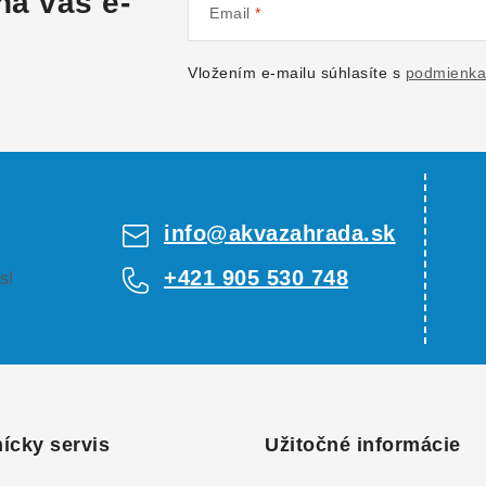
na váš e-
Email
Vložením e-mailu súhlasíte s
podmienka
info
@
akvazahrada.sk
+421 905 530 748
s!
ícky servis
Užitočné informácie