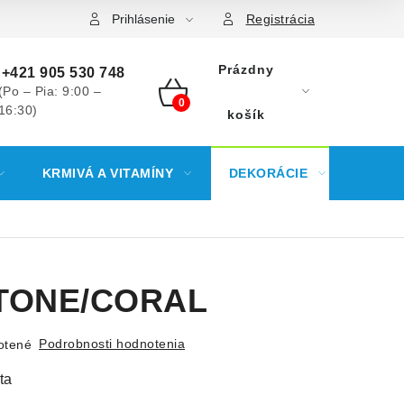
Prihlásenie
Registrácia
Prázdny
+421 905 530 748
(Po – Pia: 9:00 –
16:30)
NÁKUPNÝ
košík
KOŠÍK
KRMIVÁ A VITAMÍNY
DEKORÁCIE
KREV
STONE/CORAL
Podrobnosti hodnotenia
otené
ta