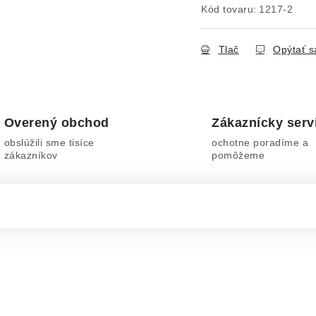
Kód tovaru:
1217-2
Tlač
Opýtať s
Overený obchod
Zákaznícky serv
obslúžili sme tisíce
ochotne poradíme a
zákazníkov
pomôžeme