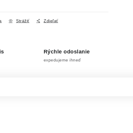
a
Strážiť
Zdieľať
is
Rýchle odoslanie
expedujeme ihneď