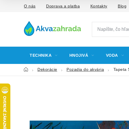
Prejsť
O nás
Doprava a platba
Kontakty
Blog
na
obsah
TECHNIKA
HNOJIVÁ
VODA
Domov
Dekorácie
Pozadia do akvária
Tapeta