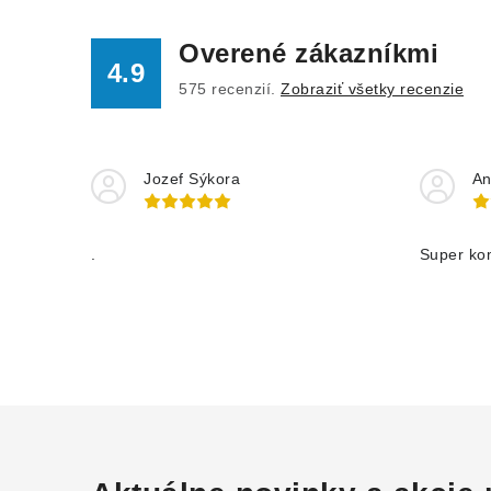
Overené zákazníkmi
4.9
575
recenzií.
Zobraziť všetky recenzie
Jozef Sýkora
An
.
Super ko