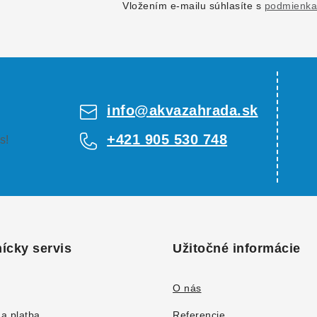
Vložením e-mailu súhlasíte s
podmienka
info
@
akvazahrada.sk
+421 905 530 748
s!
ícky servis
Užitočné informácie
O nás
a platba
Referencie