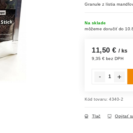
Granule z lístia mandľo
Na sklade
10.
11,50 €
/ ks
9,35 € bez DPH
Jednotková cena:
Kód tovaru:
4340-2
Tlač
Opýtať s