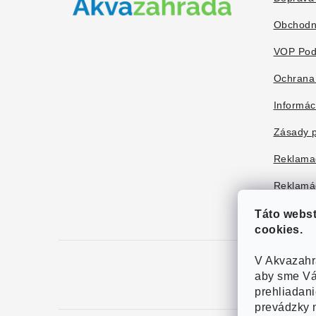
i
Obchodn
e
VOP Pod
Ochrana
Informác
Zásady p
Reklama
Reklamác
Táto webs
cookies.
V Akvazahr
aby sme Vá
prehliadan
prevádzky n