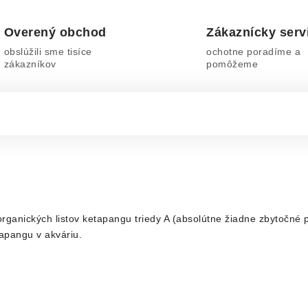
Overený obchod
Zákaznícky serv
obslúžili sme tisíce
ochotne poradíme a
zákazníkov
pomôžeme
anických listov ketapangu triedy A (absolútne žiadne zbytočné p
tapangu v akváriu.