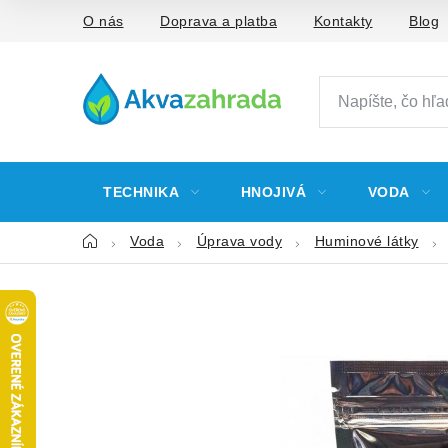
Prejsť
O nás
Doprava a platba
Kontakty
Blog
na
obsah
TECHNIKA
HNOJIVÁ
VODA
Domov
Voda
Úprava vody
Huminové látky