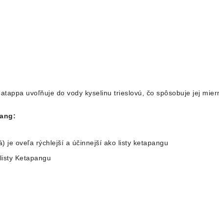
atappa uvoľňuje do vody kyselinu trieslovú, čo spôsobuje jej miern
pang:
) je oveľa rýchlejší a účinnejší ako listy ketapangu
listy Ketapang
u