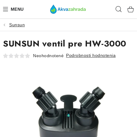
Prejsť
Hľad
na
obsah
Sunsun
TECHNIKA
SUNSUN ventil pre HW-3000
HNOJIVÁ
Podrobnosti hodnotenia
Neohodnotené
VODA
PRÍSLUŠENSTVO
RASTLINY
SUBSTRÁTY
KRMIVÁ A VITAMÍNY