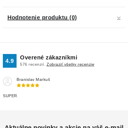
Hodnotenie produktu (0)
Overené zákazníkmi
4.9
576
recenzií.
Zobraziť všetky recenzie
Branislav Markuš
SUPER.
Aktuálne novinky a akcie na váš e-mail