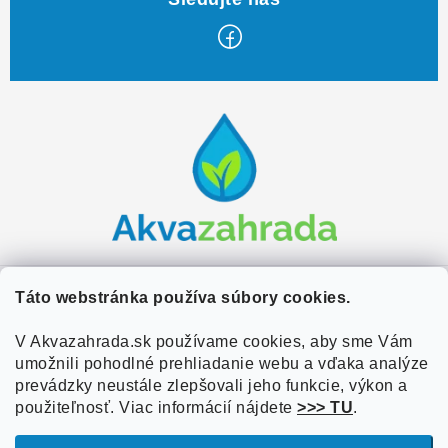
Z
á
p
ä
t
i
e
Zákaznícky servis
Táto webstránka používa súbory cookies.
Kontakty
V Akvazahrada.sk používame cookies, aby sme Vám
Užitočné informácie
umožnili pohodlné prehliadanie webu a vďaka analýze
Doprava a platba
O nás
prevádzky neustále zlepšovali jeho funkcie, výkon a
Overené zákazníkmi
Obchodné podmienky
použiteľnosť. Viac informácií nájdete
>>> TU
.
Referencie
VOP Podmienky