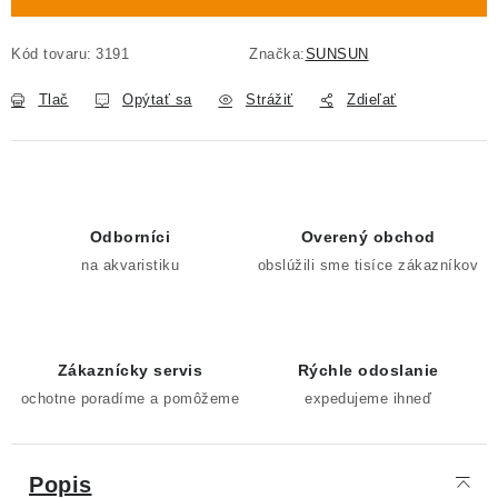
Kód tovaru:
3191
Značka:
SUNSUN
Tlač
Opýtať sa
Strážiť
Zdieľať
Odborníci
Overený obchod
na akvaristiku
obslúžili sme tisíce zákazníkov
Zákaznícky servis
Rýchle odoslanie
ochotne poradíme a pomôžeme
expedujeme ihneď
Popis