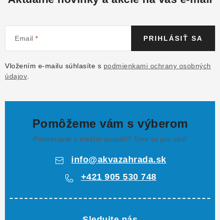
Email
PRIHLÁSIŤ SA
Vložením e-mailu súhlasíte s
podmienkami ochrany osobných
údajov
.
Pomôžeme vám s výberom
Potrebujete s niečím poradiť? Sme tu pre vás!
info
@
akvazahrada.sk
+421 905 530 748