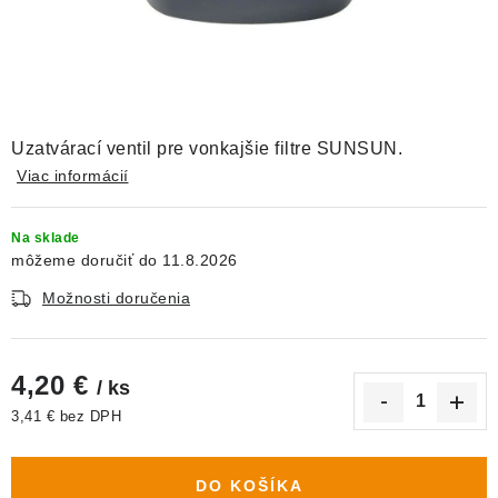
DEKORÁCIE
KREVETKY
ŽIVOČÍCHY
Uzatvárací ventil pre vonkajšie filtre SUNSUN.
VÝPREDAJ
Viac informácií
O nás
Doprava a platba
Kontakty
Blog
Na sklade
11.8.2026
Moja objednávka
Možnosti doručenia
4,20 €
/ ks
3,41 € bez DPH
Jednotková cena:
DO KOŠÍKA