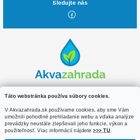
Z
á
p
ä
t
i
e
Zákaznícky servis
Táto webstránka používa súbory cookies.
Kontakty
V Akvazahrada.sk používame cookies, aby sme Vám
Užitočné informácie
umožnili pohodlné prehliadanie webu a vďaka analýze
Doprava a platba
O nás
prevádzky neustále zlepšovali jeho funkcie, výkon a
Overené zákazníkmi
Obchodné podmienky
použiteľnosť. Viac informácií nájdete
>>> TU
.
Referencie