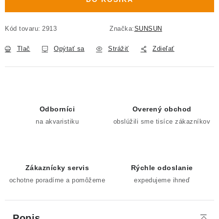
Kód tovaru:
2913
Značka:
SUNSUN
Tlač
Opýtať sa
Strážiť
Zdieľať
Odborníci
Overený obchod
na akvaristiku
obslúžili sme tisíce zákazníkov
Zákaznícky servis
Rýchle odoslanie
ochotne poradíme a pomôžeme
expedujeme ihneď
Popis