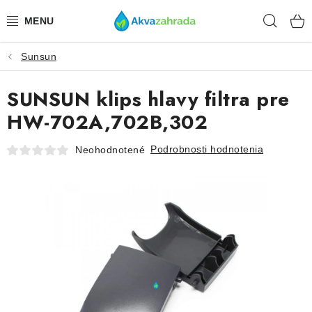
Prejsť
Hľad
na
obsah
Sunsun
TECHNIKA
SUNSUN klips hlavy filtra pre
HNOJIVÁ
HW-702A,702B,302
VODA
Podrobnosti hodnotenia
Neohodnotené
PRÍSLUŠENSTVO
RASTLINY
SUBSTRÁTY
KRMIVÁ A VITAMÍNY