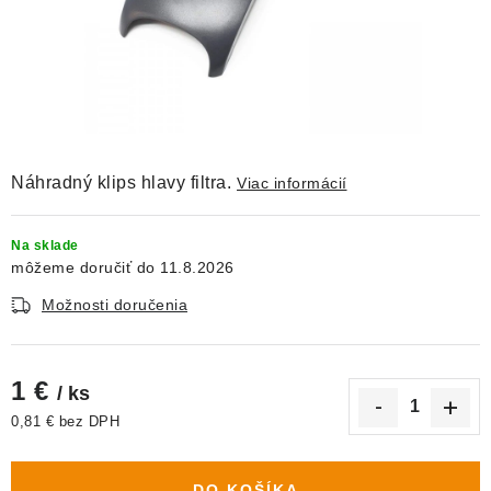
DEKORÁCIE
KREVETKY
ŽIVOČÍCHY
VÝPREDAJ
Náhradný klips hlavy filtra.
Viac informácií
O nás
Doprava a platba
Kontakty
Blog
Na sklade
11.8.2026
Moja objednávka
Možnosti doručenia
1 €
/ ks
0,81 € bez DPH
Jednotková cena:
DO KOŠÍKA