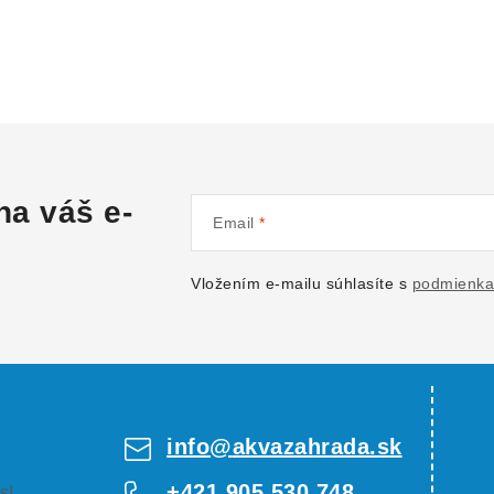
na váš e-
Email
Vložením e-mailu súhlasíte s
podmienka
info
@
akvazahrada.sk
+421 905 530 748
s!