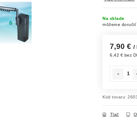
Na sklade
7,90 €
/
6,42 € bez 
Jednotková c
Kód tovaru:
260
Tlač
O