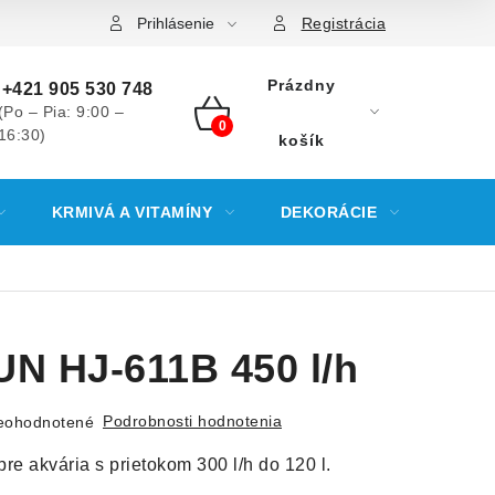
Prihlásenie
Registrácia
Prázdny
+421 905 530 748
(Po – Pia: 9:00 –
16:30)
NÁKUPNÝ
košík
KOŠÍK
KRMIVÁ A VITAMÍNY
DEKORÁCIE
KREV
N HJ-611B 450 l/h
Podrobnosti hodnotenia
eohodnotené
 pre akvária s prietokom 300 l/h do 120 l.