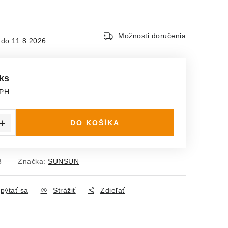
Možnosti doručenia
11.8.2026
 ks
DPH
ena:
DO KOŠÍKA
3
Značka:
SUNSUN
pýtať sa
Strážiť
Zdieľať