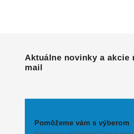
Aktuálne novinky a akcie 
mail
Pomôžeme vám s výberom
Potrebujete s niečím poradiť? Sme tu pre vá