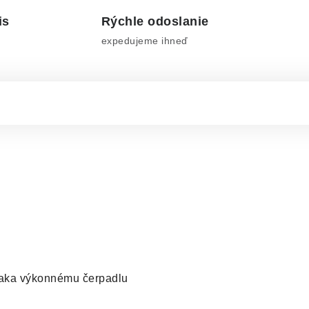
is
Rýchle odoslanie
expedujeme ihneď
vďaka výkonnému čerpadlu