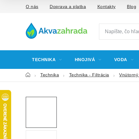
Prejsť
O nás
Doprava a platba
Kontakty
Blog
na
obsah
TECHNIKA
HNOJIVÁ
VODA
Domov
Technika
Technika - Filtrácia
Vnútorný f