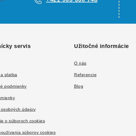
ícky servis
Užitočné informácie
O nás
a platba
Referencie
é podmienky
Blog
mienky
 osobných údajov
ie o súboroch cookies
oužívania súborov cookies