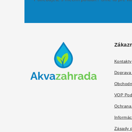
Z
á
Zákazn
p
ä
Kontakty
t
Doprava 
i
Obchodn
e
VOP Pod
Ochrana
Informác
Zásady p