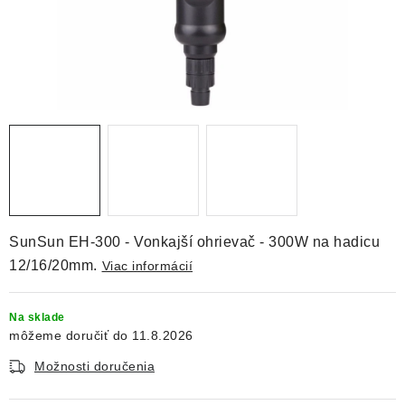
DEKORÁCIE
KREVETKY
ŽIVOČÍCHY
VÝPREDAJ
O nás
Doprava a platba
Kontakty
Blog
Moja objednávka
SunSun EH-300 - Vonkajší ohrievač - 300W na hadicu
12/16/20mm.
Viac informácií
Na sklade
11.8.2026
Možnosti doručenia