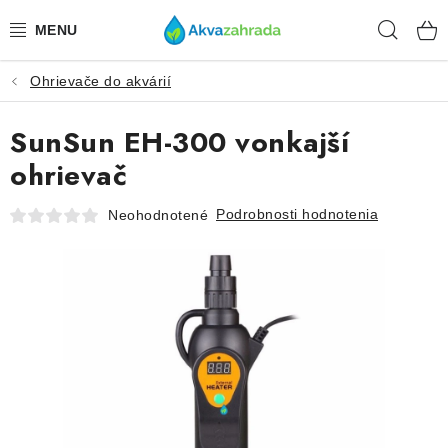
Prejsť
Hľad
na
obsah
Ohrievače do akvárií
TECHNIKA
SunSun EH-300 vonkajší
HNOJIVÁ
ohrievač
VODA
Podrobnosti hodnotenia
Neohodnotené
PRÍSLUŠENSTVO
RASTLINY
SUBSTRÁTY
KRMIVÁ A VITAMÍNY