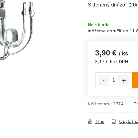
Sklenený difúzor (20
Na sklade
11.
3,90 €
/ ks
3,17 € bez DPH
Jednotková cena:
Kód tovaru:
2374
Z
Tlač
Opýtať s