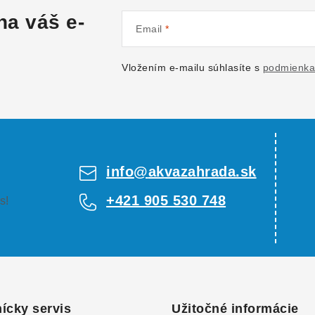
na váš e-
Email
Vložením e-mailu súhlasíte s
podmienka
info
@
akvazahrada.sk
+421 905 530 748
s!
ícky servis
Užitočné informácie