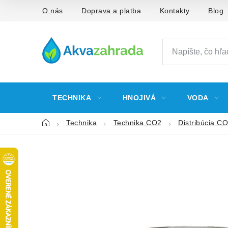
Prejsť
O nás
Doprava a platba
Kontakty
Blog
na
obsah
TECHNIKA
HNOJIVÁ
VODA
Domov
Technika
Technika CO2
Distribúcia C