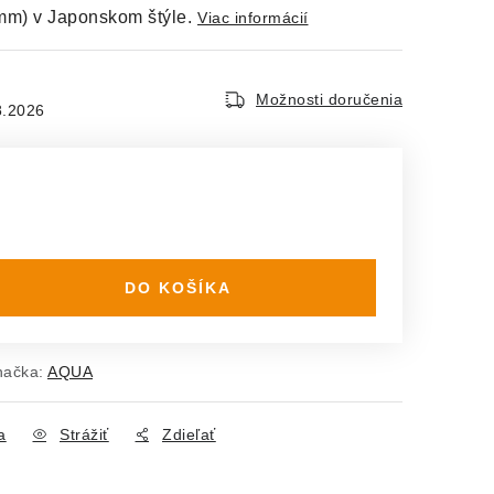
mm) v Japonskom štýle.
Viac informácií
Možnosti doručenia
8.2026
DO KOŠÍKA
načka:
AQUA
a
Strážiť
Zdieľať