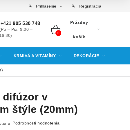
Prihlásenie
Registrácia
Prázdny
+421 905 530 748
(Po – Pia: 9:00 –
16:30)
NÁKUPNÝ
košík
KOŠÍK
KRMIVÁ A VITAMÍNY
DEKORÁCIE
KREV
m)
 difúzor v
m štýle (20mm)
Podrobnosti hodnotenia
otené