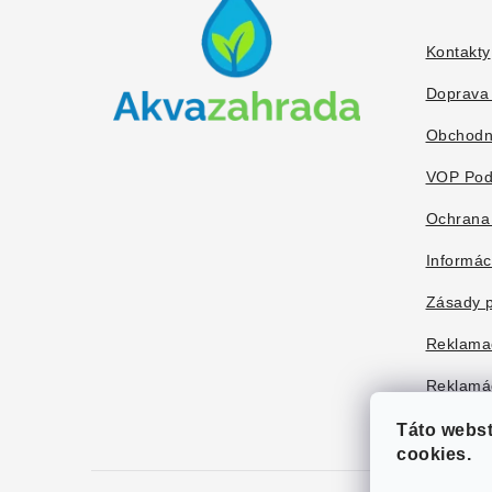
p
ä
Kontakty
t
Doprava 
i
Obchodn
e
VOP Pod
Ochrana
Informác
Zásady p
Reklama
Reklamác
Táto webs
cookies.