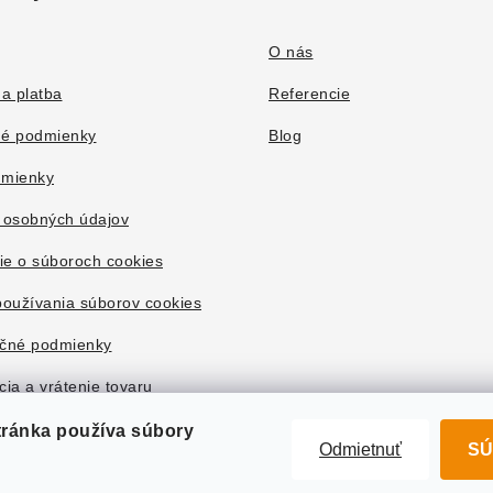
O nás
a platba
Referencie
é podmienky
Blog
mienky
 osobných údajov
ie o súboroch cookies
oužívania súborov cookies
čné podmienky
ia a vrátenie tovaru
tránka používa súbory
Odmietnuť
SÚ