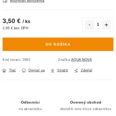
Možnosti doručenia
3,50 €
/ ks
2,85 € bez DPH
Jednotková cena:
DO KOŠÍKA
Kód tovaru:
2993
Značka:
AQUA NOVA
Tlač
Opýtať sa
Strážiť
Zdieľať
Odborníci
Overený obchod
na akvaristiku
obslúžili sme tisíce zákazníkov