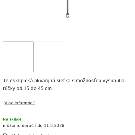
DEKORÁCIE
KREVETKY
ŽIVOČÍCHY
VÝPREDAJ
O nás
Doprava a platba
Kontakty
Blog
Moja objednávka
Teleskopická akvarijná sieťka s možnosťou vysunutia
rúčky od 15 do 45 cm.
Viac informácií
Na sklade
11.8.2026