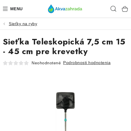
Prejsť
Hľad
na
obsah
Sieťky na ryby
TECHNIKA
Sieťka Teleskopická 7,5 cm 15
HNOJIVÁ
- 45 cm pre krevetky
VODA
Podrobnosti hodnotenia
Neohodnotené
PRÍSLUŠENSTVO
RASTLINY
SUBSTRÁTY
KRMIVÁ A VITAMÍNY