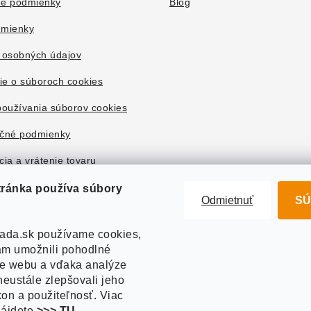
é podmienky
Blog
mienky
 osobných údajov
ie o súboroch cookies
oužívania súborov cookies
čné podmienky
ia a vrátenie tovaru
tránka používa súbory
Odmietnuť
SÚ
ada.sk používame cookies,
m umožnili pohodlné
ie webu a vďaka analýze
eustále zlepšovali jeho
kon a použiteľnosť. Viac
nájdete
>>> TU
.