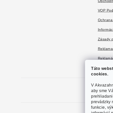
i
Obchodn
e
VOP Pod
Ochrana
Informác
Zásady p
Reklama
Reklamác
Táto webs
cookies.
V Akvazahr
aby sme Vá
prehliadan
prevádzky n
funkcie, vý
informácií 