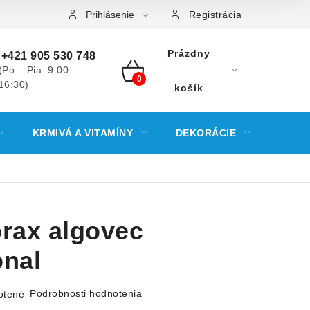
Prihlásenie
Registrácia
Prázdny
+421 905 530 748
(Po – Pia: 9:00 –
16:30)
NÁKUPNÝ
košík
KOŠÍK
KRMIVÁ A VITAMÍNY
DEKORÁCIE
KREV
orax algovec
onal
Podrobnosti hodnotenia
otené