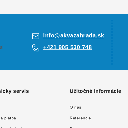
info
@
akvazahrada.sk
+421 905 530 748
s!
ícky servis
Užitočné informácie
O nás
a platba
Referencie