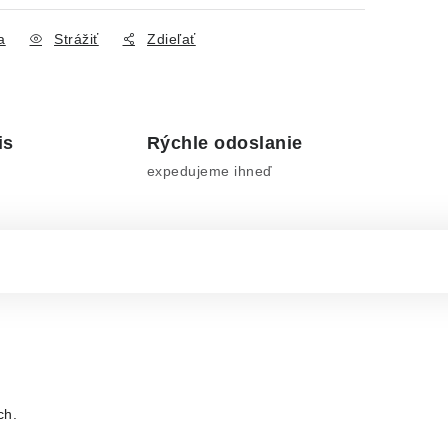
a
Strážiť
Zdieľať
is
Rýchle odoslanie
expedujeme ihneď
ách.