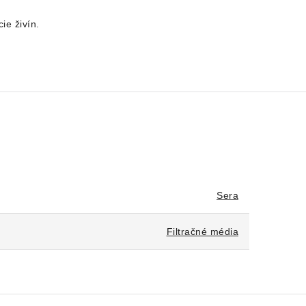
ie živín.
Sera
Filtračné média