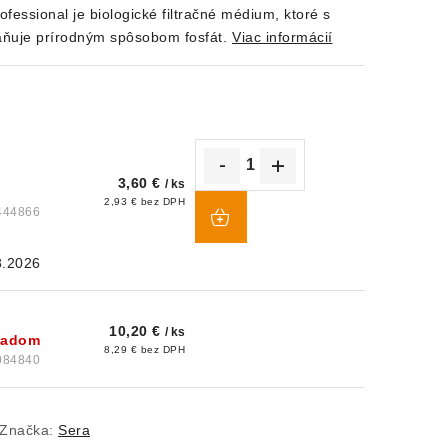
fessional je biologické filtračné médium, ktoré s
aňuje prírodným spôsobom fosfát.
Viac informácií
3,60 €
/ ks
DO
2,93 € bez DPH
444866
KOŠÍKA
8.2026
10,20 €
/ ks
kladom
8,29 € bez DPH
084840
Značka:
Sera