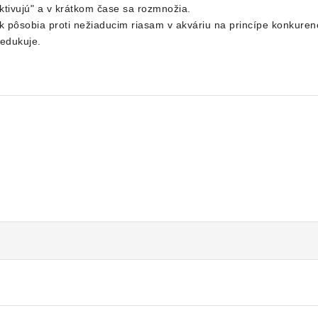
aktivujú" a v krátkom čase sa rozmnožia.
ak pôsobia proti nežiaducim riasam v akváriu na princípe konkurenc
redukuje.