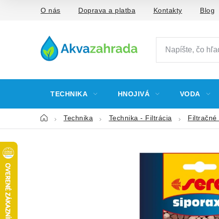
Prejsť
O nás
Doprava a platba
Kontakty
Blog
na
obsah
TECHNIKA
HNOJIVÁ
VODA
Domov
Technika
Technika - Filtrácia
Filtračné