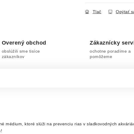
Tlač
Opýtať s
Overený obchod
Zákaznícky serv
obslúžili sme tisíce
ochotne poradíme a
zákazníkov
pomôžeme
ačné médium, ktoré slúži na prevenciu rias v sladkovodných akvári
am!