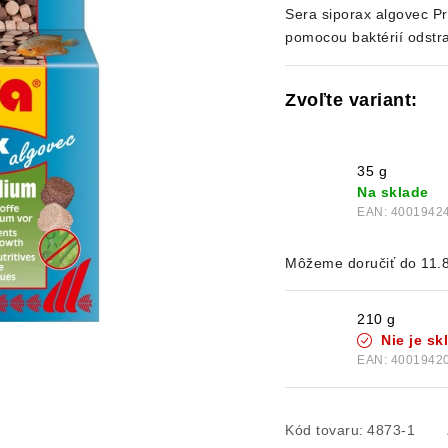
Sera siporax algovec Pro
pomocou baktérií odstr
35 g
Na sklade
EAN:
4001942
11.
210 g
Nie je s
EAN:
4001942
Kód tovaru:
4873-1