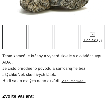
DEKORÁCIE
KREVETKY
ŽIVOČÍCHY
VÝPREDAJ
+ ďalšie (5)
O nás
Doprava a platba
Kontakty
Blog
Tento kameň je krásny a vyzerá skvele v akváriách typu
Moja objednávka
ADA .
Je čisto prírodného pôvodu a samozrejme bez
akýchkoľvek škodlivých látok.
Hodí sa do malých nano akvárií.
Viac informácií