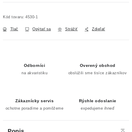
Kód tovaru:
4530-1
Tlač
Opýtať sa
Strážiť
Zdieľať
Odborníci
Overený obchod
na akvaristiku
obslúžili sme tisíce zákazníkov
Zákaznícky servis
Rýchle odoslanie
ochotne poradíme a pomôžeme
expedujeme ihneď
Popis