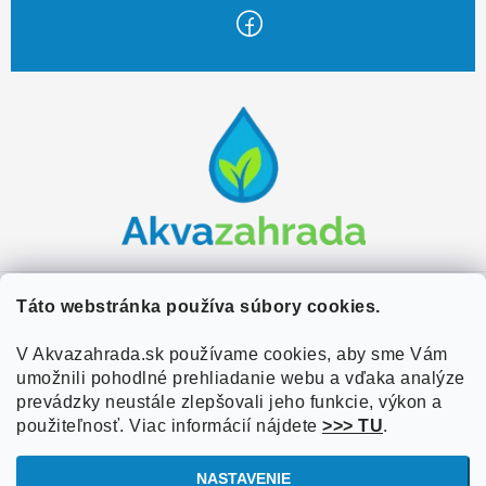
Z
á
p
ä
t
i
e
Zákaznícky servis
Táto webstránka používa súbory cookies.
Kontakty
V Akvazahrada.sk používame cookies, aby sme Vám
Užitočné informácie
umožnili pohodlné prehliadanie webu a vďaka analýze
Doprava a platba
O nás
prevádzky neustále zlepšovali jeho funkcie, výkon a
Overené zákazníkmi
Obchodné podmienky
použiteľnosť. Viac informácií nájdete
>>> TU
.
Referencie
VOP Podmienky
NASTAVENIE
Blog