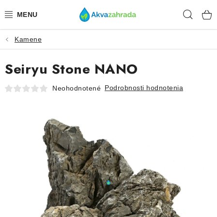
Prejsť
Hľad
na
obsah
Kamene
TECHNIKA
Seiryu Stone NANO
HNOJIVÁ
Podrobnosti hodnotenia
Neohodnotené
VODA
PRÍSLUŠENSTVO
RASTLINY
SUBSTRÁTY
KRMIVÁ A VITAMÍNY