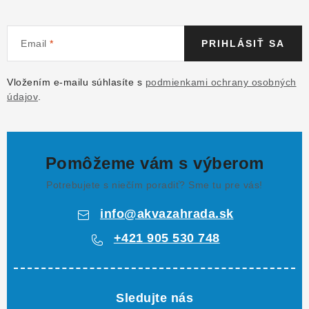
Email
PRIHLÁSIŤ SA
Vložením e-mailu súhlasíte s
podmienkami ochrany osobných
údajov
.
Pomôžeme vám s výberom
Potrebujete s niečím poradiť? Sme tu pre vás!
info
@
akvazahrada.sk
+421 905 530 748