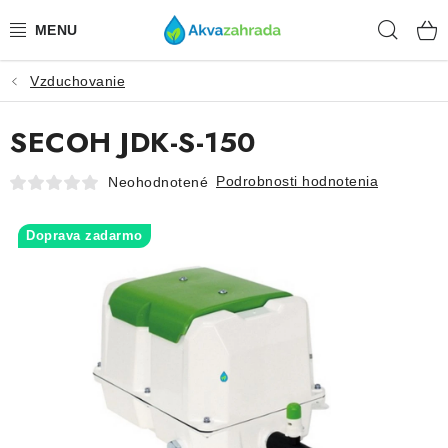
Prejsť
Hľad
na
obsah
Vzduchovanie
TECHNIKA
SECOH JDK-S-150
HNOJIVÁ
Podrobnosti hodnotenia
Neohodnotené
VODA
Doprava zadarmo
PRÍSLUŠENSTVO
RASTLINY
SUBSTRÁTY
KRMIVÁ A VITAMÍNY