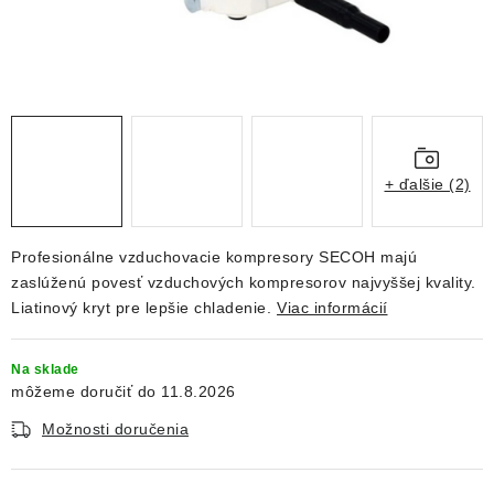
DEKORÁCIE
KREVETKY
ŽIVOČÍCHY
VÝPREDAJ
+ ďalšie (2)
O nás
Doprava a platba
Kontakty
Blog
Profesionálne vzduchovacie kompresory SECOH majú
Moja objednávka
zaslúženú povesť vzduchových kompresorov najvyššej kvality.
Liatinový kryt pre lepšie chladenie.
Viac informácií
Na sklade
11.8.2026
Možnosti doručenia