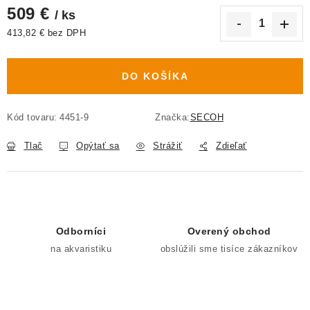
509 €
/ ks
413,82 € bez DPH
Jednotková cena:
DO KOŠÍKA
Kód tovaru:
4451-9
Značka:
SECOH
Tlač
Opýtať sa
Strážiť
Zdieľať
Odborníci
Overený obchod
na akvaristiku
obslúžili sme tisíce zákazníkov