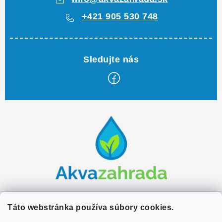
+421 905 530 748
Z
á
p
ä
t
i
e
Zákaznícky servis
Táto webstránka používa súbory cookies.