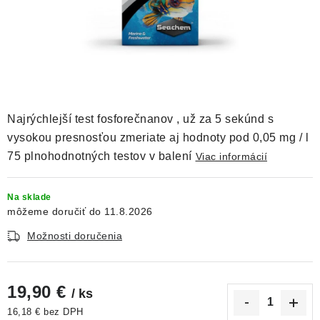
DEKORÁCIE
KREVETKY
ŽIVOČÍCHY
VÝPREDAJ
Najrýchlejší test fosforečnanov , už za 5 sekúnd s
vysokou presnosťou zmeriate aj hodnoty pod 0,05 mg / l
O nás
Doprava a platba
Kontakty
Blog
75 plnohodnotných testov v balení
Viac informácií
Moja objednávka
Na sklade
11.8.2026
Možnosti doručenia
19,90 €
/ ks
16,18 € bez DPH