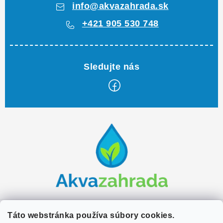
info
@
akvazahrada.sk
+421 905 530 748
Z
á
p
ä
t
i
e
Zákaznícky servis
Táto webstránka používa súbory cookies.