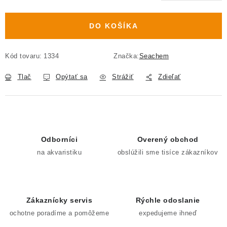
Jednotková cena:
DO KOŠÍKA
Kód tovaru:
1334
Značka:
Seachem
Tlač
Opýtať sa
Strážiť
Zdieľať
Odborníci
Overený obchod
na akvaristiku
obslúžili sme tisíce zákazníkov
Zákaznícky servis
Rýchle odoslanie
ochotne poradíme a pomôžeme
expedujeme ihneď