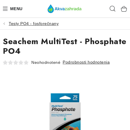
Prejsť
Hľad
na
obsah
Testy PO4 - fosforečnany
TECHNIKA
Seachem MultiTest - Phosphate
HNOJIVÁ
PO4
VODA
Podrobnosti hodnotenia
Neohodnotené
PRÍSLUŠENSTVO
RASTLINY
SUBSTRÁTY
KRMIVÁ A VITAMÍNY