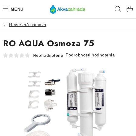
Prejsť
Hľad
na
obsah
Reverzná osmóza
TECHNIKA
RO AQUA Osmoza 75
HNOJIVÁ
Podrobnosti hodnotenia
Neohodnotené
VODA
PRÍSLUŠENSTVO
RASTLINY
SUBSTRÁTY
KRMIVÁ A VITAMÍNY