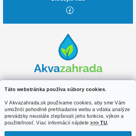
Z
á
p
ä
t
i
e
Zákaznícky servis
Táto webstránka používa súbory cookies.
Kontakty
V Akvazahrada.sk používame cookies, aby sme Vám
Užitočné informácie
umožnili pohodlné prehliadanie webu a vďaka analýze
Doprava a platba
O nás
prevádzky neustále zlepšovali jeho funkcie, výkon a
Overené zákazníkmi
Obchodné podmienky
použiteľnosť. Viac informácií nájdete
>>> TU
.
Referencie
VOP Podmienky