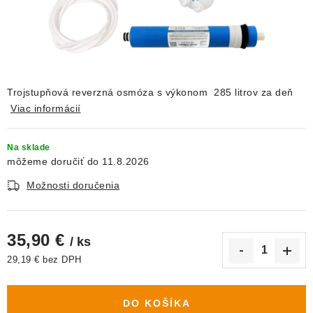
DEKORÁCIE
KREVETKY
ŽIVOČÍCHY
Trojstupňová reverzná osmóza s výkonom 285 litrov za deň
Viac informácií
VÝPREDAJ
Na sklade
O nás
Doprava a platba
Kontakty
Blog
11.8.2026
Moja objednávka
Možnosti doručenia
35,90 €
/ ks
29,19 € bez DPH
Jednotková cena:
DO KOŠÍKA