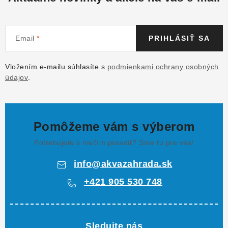
Email
PRIHLÁSIŤ SA
Vložením e-mailu súhlasíte s
podmienkami ochrany osobných
údajov
.
Pomôžeme vám s výberom
Potrebujete s niečím poradiť? Sme tu pre vás!
info
@
akvazahrada.sk
+421 905 530 748