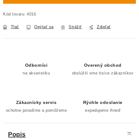
Kód tovaru:
4016
Tlač
Opýtať sa
Strážiť
Zdieľať
Odborníci
Overený obchod
na akvaristiku
obslúžili sme tisíce zákazníkov
Zákaznícky servis
Rýchle odoslanie
ochotne poradíme a pomôžeme
expedujeme ihneď
Popis