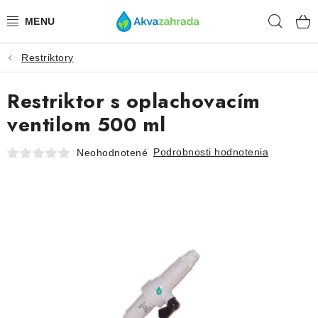
Prejsť
Hľad
na
obsah
Restriktory
TECHNIKA
Restriktor s oplachovacím
HNOJIVÁ
ventilom 500 ml
VODA
Podrobnosti hodnotenia
Neohodnotené
PRÍSLUŠENSTVO
RASTLINY
SUBSTRÁTY
KRMIVÁ A VITAMÍNY