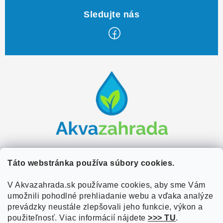
Z
á
p
ä
t
i
e
Zákaznícky servis
Táto webstránka používa súbory cookies.
Kontakty
V Akvazahrada.sk používame cookies, aby sme Vám
Užitočné informácie
umožnili pohodlné prehliadanie webu a vďaka analýze
Doprava a platba
O nás
prevádzky neustále zlepšovali jeho funkcie, výkon a
Overené zákazníkmi
Obchodné podmienky
použiteľnosť. Viac informácií nájdete
>>> TU
.