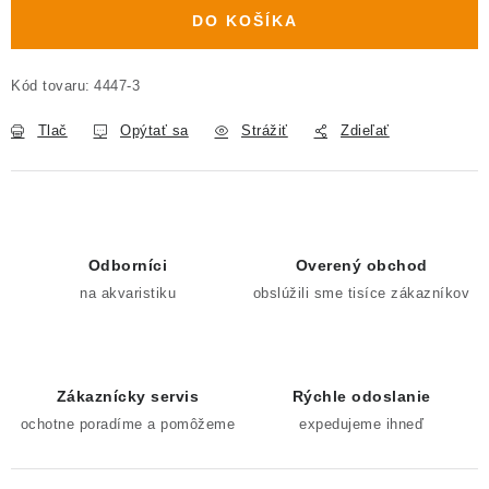
DO KOŠÍKA
Kód tovaru:
4447-3
Tlač
Opýtať sa
Strážiť
Zdieľať
Odborníci
Overený obchod
na akvaristiku
obslúžili sme tisíce zákazníkov
Zákaznícky servis
Rýchle odoslanie
ochotne poradíme a pomôžeme
expedujeme ihneď