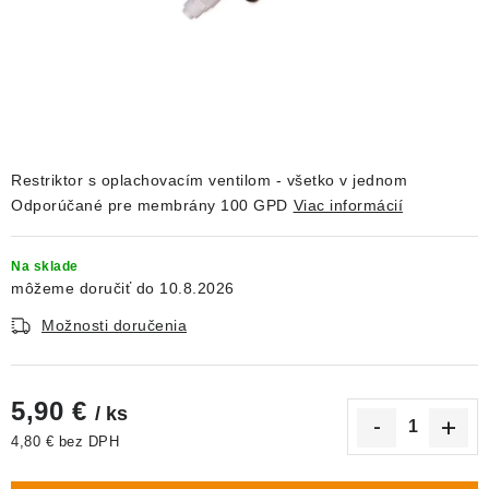
DEKORÁCIE
KREVETKY
ŽIVOČÍCHY
VÝPREDAJ
Restriktor s oplachovacím ventilom - všetko v jednom
Odporúčané pre membrány 100 GPD
Viac informácií
O nás
Doprava a platba
Kontakty
Blog
Na sklade
Moja objednávka
10.8.2026
Možnosti doručenia
5,90 €
/ ks
4,80 € bez DPH
Jednotková cena: