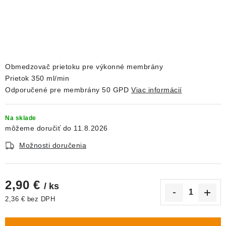
DEKORÁCIE
KREVETKY
ŽIVOČÍCHY
Obmedzovač prietoku pre výkonné membrány
Prietok 350 ml/min
VÝPREDAJ
Odporučené pre membrány 50 GPD
Viac informácií
O nás
Doprava a platba
Kontakty
Blog
Na sklade
Moja objednávka
11.8.2026
Možnosti doručenia
2,90 €
/ ks
2,36 € bez DPH
Jednotková cena: