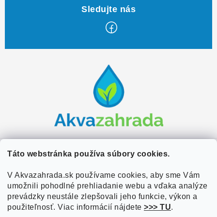
Z
á
p
ä
t
i
e
Zákaznícky servis
Táto webstránka používa súbory cookies.
Kontakty
V Akvazahrada.sk používame cookies, aby sme Vám
Užitočné informácie
umožnili pohodlné prehliadanie webu a vďaka analýze
Doprava a platba
O nás
prevádzky neustále zlepšovali jeho funkcie, výkon a
Overené zákazníkmi
Obchodné podmienky
použiteľnosť. Viac informácií nájdete
>>> TU
.
Referencie