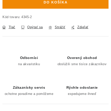
DO KOŠÍKA
Kód tovaru:
4345-2
Tlač
Opýtať sa
Strážiť
Zdieľať
Odborníci
Overený obchod
na akvaristiku
obslúžili sme tisíce zákazníkov
Zákaznícky servis
Rýchle odoslanie
ochotne poradíme a pomôžeme
expedujeme ihneď