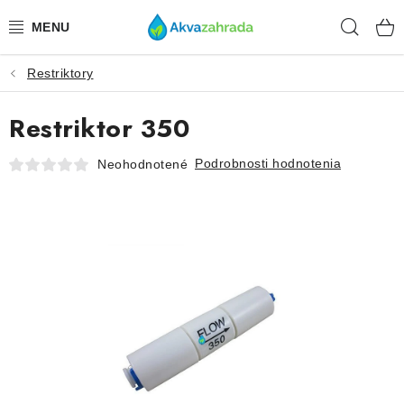
Prejsť
Hľad
na
obsah
Restriktory
TECHNIKA
Restriktor 350
HNOJIVÁ
Podrobnosti hodnotenia
Neohodnotené
VODA
PRÍSLUŠENSTVO
RASTLINY
SUBSTRÁTY
KRMIVÁ A VITAMÍNY