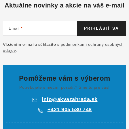
Aktuálne novinky a akcie na váš e-mail
Email
PRIHLÁSIŤ SA
Vložením e-mailu súhlasíte s
podmienkami ochrany osobných
údajov
.
Pomôžeme vám s výberom
Potrebujete s niečím poradiť? Sme tu pre vás!
info
@
akvazahrada.sk
+421 905 530 748