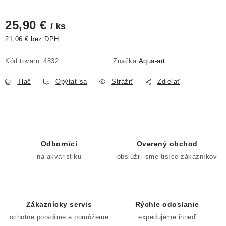
25,90 €
/ ks
21,06 € bez DPH
Jednotková cena:
Kód tovaru:
4832
Značka:
Aqua-art
Tlač
Opýtať sa
Strážiť
Zdieľať
Odborníci
Overený obchod
na akvaristiku
obslúžili sme tisíce zákazníkov
Zákaznícky servis
Rýchle odoslanie
ochotne poradíme a pomôžeme
expedujeme ihneď