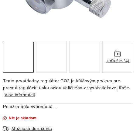
DEKORÁCIE
KREVETKY
ŽIVOČÍCHY
VÝPREDAJ
+ ďalšie (4)
O nás
Doprava a platba
Kontakty
Blog
Moja objednávka
Tento prvotriedny regulátor CO2 je kľúčovým prvkom pre
presnú reguláciu tlaku oxidu uhličitého z vysokotlakovej fľaše.
Viac informácií
Položka bola vypredaná…
Nie je skladom
Možnosti doručenia