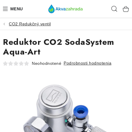
Prejsť
Hľad
na
obsah
CO2 Redukčný ventil
TECHNIKA
Reduktor CO2 SodaSystem
HNOJIVÁ
Aqua-Art
VODA
Podrobnosti hodnotenia
Neohodnotené
PRÍSLUŠENSTVO
RASTLINY
SUBSTRÁTY
KRMIVÁ A VITAMÍNY