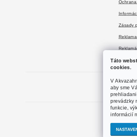
Ochrana
Informác
Zásady p
Reklama
Reklamác
Táto webs
cookies.
V Akvazahr
aby sme Vá
prehliadan
prevádzky n
funkcie, vý
informácií 
Copy
NASTAVE