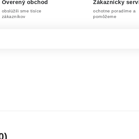
Overený obchod
Zákaznícky serv
obslúžili sme tisíce
ochotne poradíme a
zákazníkov
pomôžeme
0)