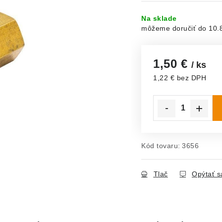
Na sklade
10.
1,50 €
/ ks
1,22 € bez DPH
Jednotková cena:
Kód tovaru:
3656
Tlač
Opýtať s