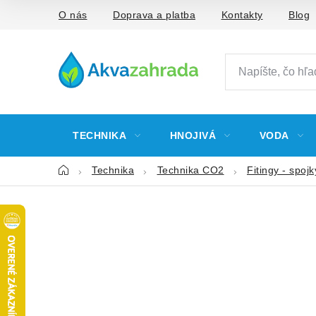
Prejsť
O nás
Doprava a platba
Kontakty
Blog
na
obsah
TECHNIKA
HNOJIVÁ
VODA
Domov
Technika
Technika CO2
Fitingy - spojk