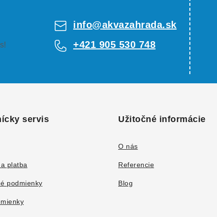
info
@
akvazahrada.sk
+421 905 530 748
s!
ícky servis
Užitočné informácie
O nás
a platba
Referencie
é podmienky
Blog
mienky