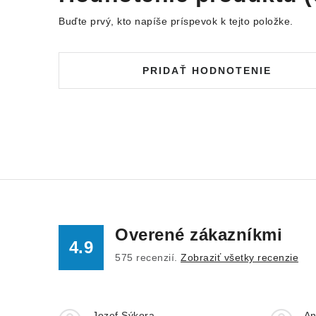
Buďte prvý, kto napíše príspevok k tejto položke.
PRIDAŤ HODNOTENIE
Overené zákazníkmi
4.9
575
recenzií.
Zobraziť všetky recenzie
Jozef Sýkora
An