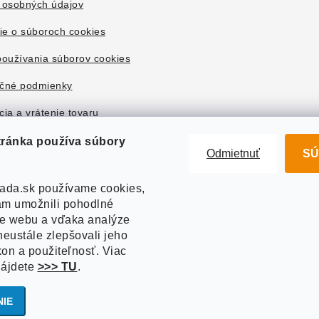
 osobných údajov
ie o súboroch cookies
oužívania súborov cookies
čné podmienky
ia a vrátenie tovaru
tránka používa súbory
Odmietnuť
SÚ
ada.sk používame cookies,
m umožnili pohodlné
ie webu a vďaka analýze
eustále zlepšovali jeho
kon a použiteľnosť. Viac
nájdete
>>> TU
.
right 2026
Akvazahrada.sk
. Všetky práva vyhradené.
Upraviť nastavenie co
Vytvoril Shoptet
NIE