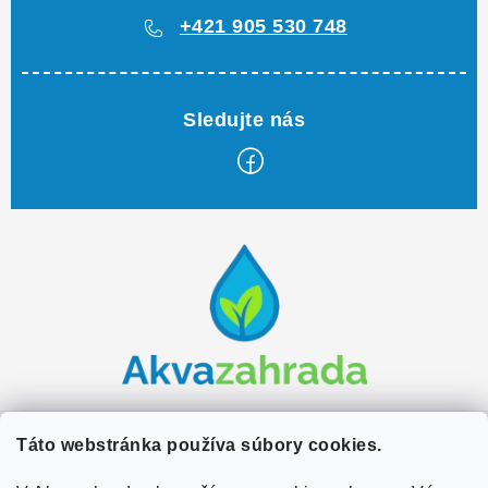
+421 905 530 748
Z
á
p
ä
t
i
e
Zákaznícky servis
Táto webstránka používa súbory cookies.
Kontakty