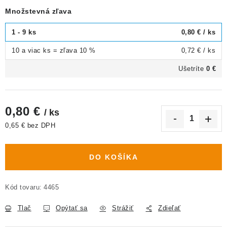
Množstevná zľava
1 - 9 ks
0,80 €
/ ks
10 a viac ks = zľava 10 %
0,72 €
/ ks
Ušetríte
0 €
0,80 €
/ ks
0,65 € bez DPH
Jednotková cena:
DO KOŠÍKA
Kód tovaru:
4465
Tlač
Opýtať sa
Strážiť
Zdieľať