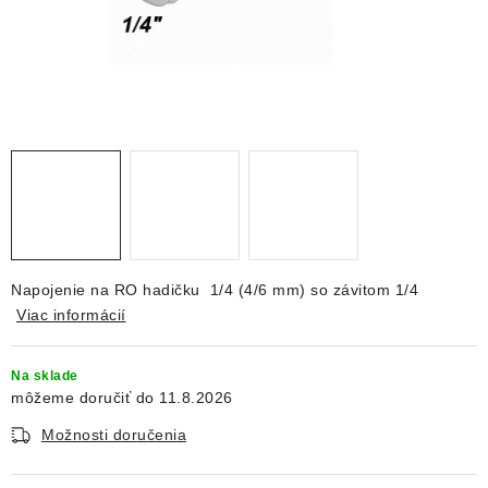
DEKORÁCIE
KREVETKY
ŽIVOČÍCHY
VÝPREDAJ
O nás
Doprava a platba
Kontakty
Blog
Moja objednávka
Napojenie na RO hadičku 1/4 (4/6 mm) so závitom 1/4
Viac informácií
Na sklade
11.8.2026
Možnosti doručenia