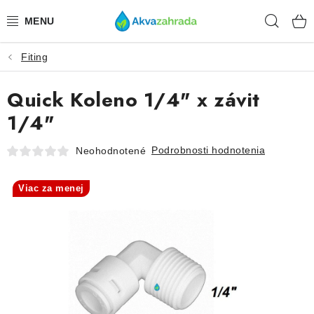
Prejsť
Hľad
na
obsah
Fiting
TECHNIKA
Quick Koleno 1/4" x závit
HNOJIVÁ
1/4"
VODA
Podrobnosti hodnotenia
Neohodnotené
PRÍSLUŠENSTVO
Viac za menej
RASTLINY
SUBSTRÁTY
KRMIVÁ A VITAMÍNY