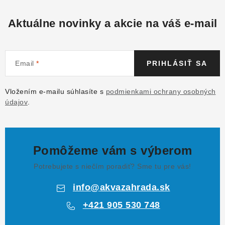
Aktuálne novinky a akcie na váš e-mail
Email
PRIHLÁSIŤ SA
Vložením e-mailu súhlasíte s
podmienkami ochrany osobných
údajov
.
Pomôžeme vám s výberom
Potrebujete s niečím poradiť? Sme tu pre vás!
info
@
akvazahrada.sk
+421 905 530 748