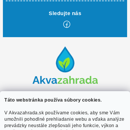
Z
á
p
ä
t
i
e
Zákaznícky servis
Táto webstránka používa súbory cookies.
Kontakty
V Akvazahrada.sk používame cookies, aby sme Vám
Užitočné informácie
umožnili pohodlné prehliadanie webu a vďaka analýze
Doprava a platba
O nás
prevádzky neustále zlepšovali jeho funkcie, výkon a
Overené zákazníkmi