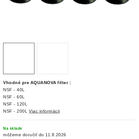
DEKORÁCIE
KREVETKY
ŽIVOČÍCHY
VÝPREDAJ
O nás
Doprava a platba
Kontakty
Blog
Moja objednávka
Vhodné pre AQUANOVA filter :
NSF - 40L
NSF - 60L
NSF - 120L
NSF - 200L
Viac informácií
Na sklade
11.8.2026