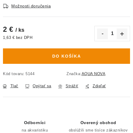
Možnosti doručenia
2 €
/ ks
1,63 € bez DPH
Jednotková cena:
DO KOŠÍKA
Kód tovaru:
5144
Značka:
AQUA NOVA
Tlač
Opýtať sa
Strážiť
Zdieľať
Odborníci
Overený obchod
na akvaristiku
obslúžili sme tisíce zákazníkov