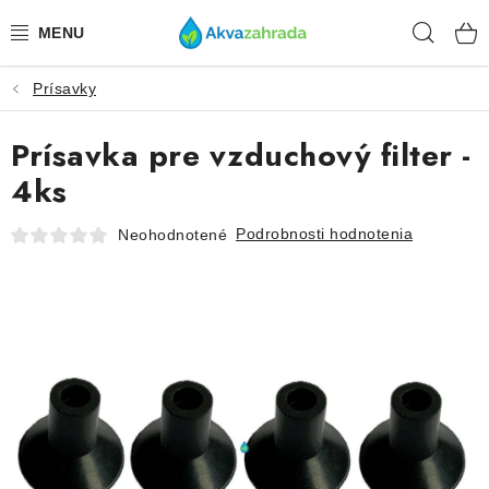
Prejsť
Hľad
na
obsah
Prísavky
TECHNIKA
Prísavka pre vzduchový filter -
HNOJIVÁ
4ks
VODA
Podrobnosti hodnotenia
Neohodnotené
PRÍSLUŠENSTVO
RASTLINY
SUBSTRÁTY
KRMIVÁ A VITAMÍNY