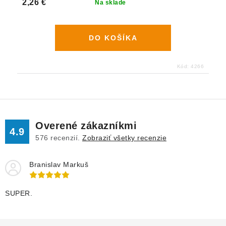
2,26 €
Na sklade
DO KOŠÍKA
Kód:
4266
Overené zákazníkmi
4.9
576
recenzií.
Zobraziť všetky recenzie
Branislav Markuš
SUPER.