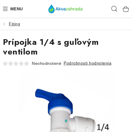
Prejsť
Hľad
na
obsah
Fiting
TECHNIKA
Prípojka 1/4 s guľovým
HNOJIVÁ
ventilom
VODA
Podrobnosti hodnotenia
Neohodnotené
PRÍSLUŠENSTVO
RASTLINY
SUBSTRÁTY
KRMIVÁ A VITAMÍNY