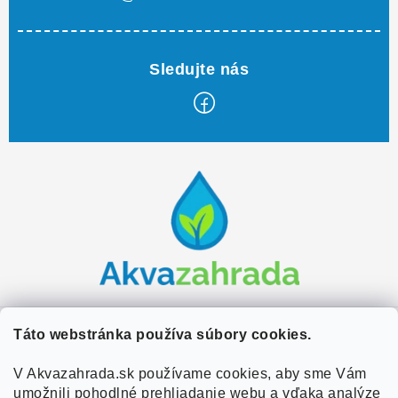
Z
á
p
ä
t
i
e
Zákaznícky servis
Táto webstránka používa súbory cookies.
Kontakty
V Akvazahrada.sk používame cookies, aby sme Vám
Užitočné informácie
umožnili pohodlné prehliadanie webu a vďaka analýze
Doprava a platba