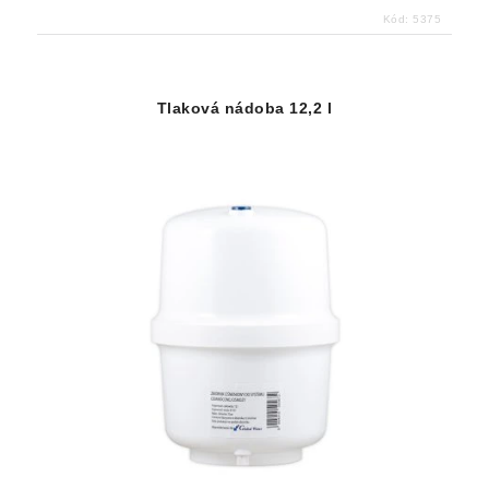
Kód:
5375
Tlaková nádoba 12,2 l