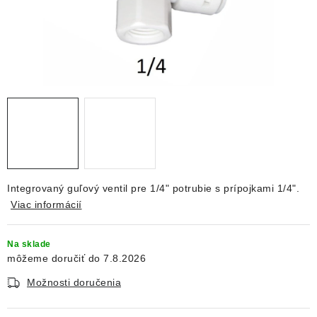
DEKORÁCIE
KREVETKY
ŽIVOČÍCHY
VÝPREDAJ
O nás
Doprava a platba
Kontakty
Blog
Moja objednávka
Integrovaný guľový ventil pre 1/4" potrubie s prípojkami 1/4".
Viac informácií
Na sklade
7.8.2026
Možnosti doručenia