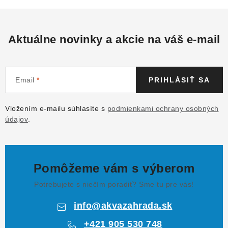
Aktuálne novinky a akcie na váš e-mail
Email
PRIHLÁSIŤ SA
Vložením e-mailu súhlasíte s
podmienkami ochrany osobných
údajov
.
Pomôžeme vám s výberom
Potrebujete s niečím poradiť? Sme tu pre vás!
info
@
akvazahrada.sk
+421 905 530 748