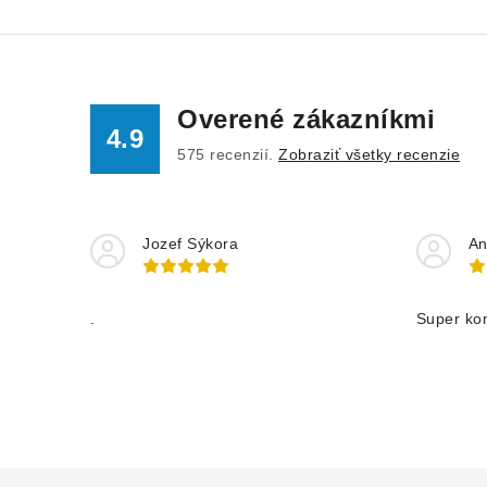
Overené zákazníkmi
4.9
575
recenzií.
Zobraziť všetky recenzie
Jozef Sýkora
An
.
Super ko