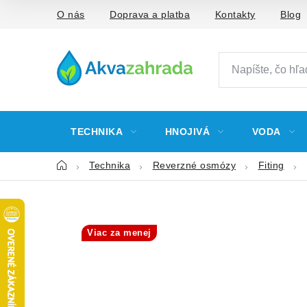
Prejsť
O nás
Doprava a platba
Kontakty
Blog
na
obsah
TECHNIKA
HNOJIVÁ
VODA
Domov
Technika
Reverzné osmózy
Fiting
Viac za menej