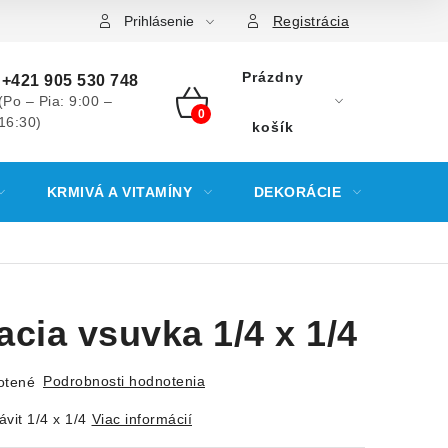
Prihlásenie
Registrácia
Prázdny
+421 905 530 748
(Po – Pia: 9:00 –
16:30)
NÁKUPNÝ
košík
KOŠÍK
KRMIVÁ A VITAMÍNY
DEKORÁCIE
KREV
cia vsuvka 1/4 x 1/4
Podrobnosti hodnotenia
otené
vit 1/4 x 1/4
Viac informácií