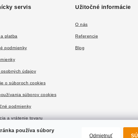
ícky servis
Užitočné informácie
O nás
a platba
Referencie
é podmienky
Blog
mienky
 osobných údajov
ie o súboroch cookies
oužívania súborov cookies
čné podmienky
ia a vrátenie tovaru
tránka používa súbory
Odmietnuť
SÚ