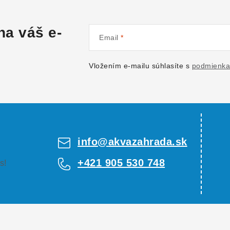
na váš e-
Email
Vložením e-mailu súhlasíte s
podmienka
info
@
akvazahrada.sk
+421 905 530 748
s!