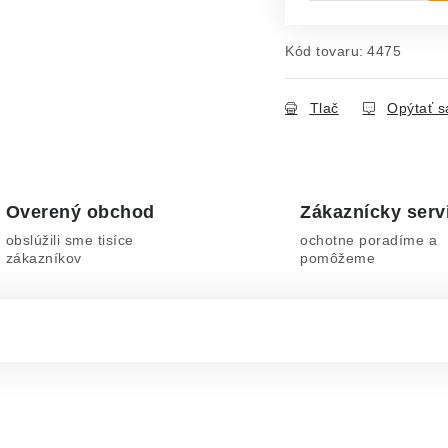
Kód tovaru:
4475
Tlač
Opýtať s
Overený obchod
Zákaznícky serv
obslúžili sme tisíce
ochotne poradíme a
zákazníkov
pomôžeme