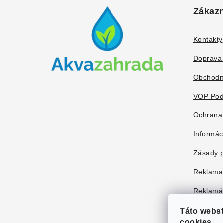
á
Zákazn
p
ä
Kontakty
t
Doprava 
i
Obchodn
e
VOP Pod
Ochrana
Informác
Zásady p
Reklama
Reklamác
Táto webs
cookies.