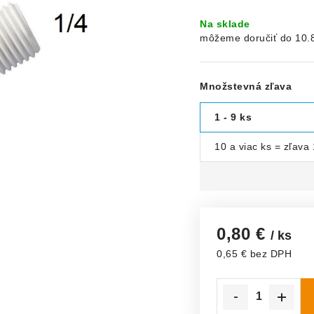
Na sklade
10.
Množstevná zľava
1 - 9 ks
10 a viac ks = zľava
0,80 €
/ ks
0,65 € bez DPH
Jednotková cena: