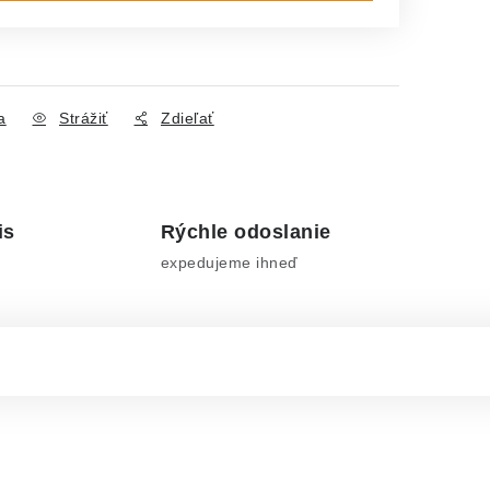
a
Strážiť
Zdieľať
is
Rýchle odoslanie
expedujeme ihneď