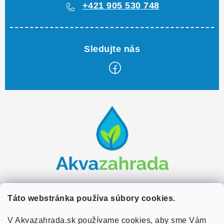
+421 905 530 748
Z
á
p
ä
t
i
e
Zákaznícky servis
Táto webstránka používa súbory cookies.
Kontakty
V Akvazahrada.sk používame cookies, aby sme Vám
Užitočné informácie