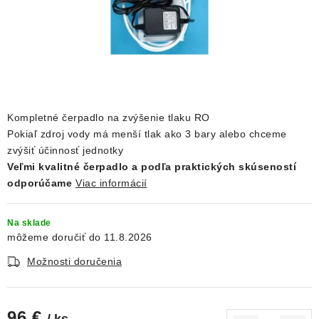
DEKORÁCIE
KREVETKY
ŽIVOČÍCHY
VÝPREDAJ
Kompletné čerpadlo na zvýšenie tlaku RO
Pokiaľ zdroj vody má menší tlak ako 3 bary alebo chceme
zvýšiť účinnosť jednotky
O nás
Doprava a platba
Kontakty
Blog
Veľmi kvalitné čerpadlo a podľa praktických skúseností
Moja objednávka
odporúčame
Viac informácií
Na sklade
11.8.2026
Možnosti doručenia
96 €
/ ks