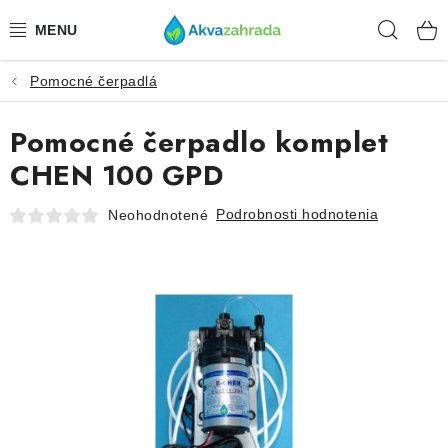
Prejsť
Hľad
na
obsah
Pomocné čerpadlá
TECHNIKA
Pomocné čerpadlo komplet
HNOJIVÁ
CHEN 100 GPD
VODA
Podrobnosti hodnotenia
Neohodnotené
PRÍSLUŠENSTVO
RASTLINY
SUBSTRÁTY
KRMIVÁ A VITAMÍNY