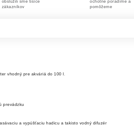
obslúžili sme tisíce
ochotne poradíme a
zákazníkov
pomôžeme
ilter vhodný pre akváriá do 100 l.
ú prevádzku
nasávaciu a vypúšťaciu hadicu a takisto vodný difuzér