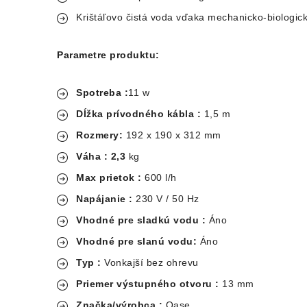
Krištáľovo čistá voda vďaka mechanicko-biologickej
Parametre produktu:
Spotreba
:
11 w
Dĺžka prívodného kábla :
1,5 m
Rozmery:
192 x 190 x 312 mm
Váha : 2,3
kg
Max prietok :
600 l/h
Napájanie :
230 V / 50 Hz
Vhodné pre sladkú vodu :
Áno
Vhodné pre slanú vodu:
Áno
Typ
:
Vonkajší bez ohrevu
Priemer výstupného otvoru
:
13 mm
Značka/výrobca :
Oase