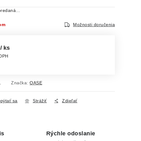
ypredaná…
dom
Možnosti doručenia
€
/ ks
 DPH
ena:
1
Značka:
OASE
pýtať sa
Strážiť
Zdieľať
is
Rýchle odoslanie