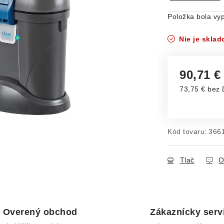
Položka bola v
Nie je skla
90,71 
73,75 € bez
Jednotková c
Kód tovaru:
366
Tlač
O
Overený obchod
Zákaznícky serv