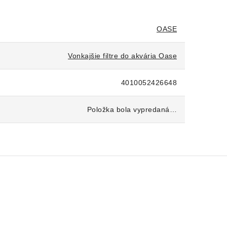
OASE
Vonkajšie filtre do akvária Oase
4010052426648
Položka bola vypredaná…