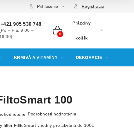
Prihlásenie
Registrácia
Prázdny
+421 905 530 748
(Po – Pia: 9:00 –
16:30)
NÁKUPNÝ
košík
KOŠÍK
KRMIVÁ A VITAMÍNY
DEKORÁCIE
KREV
iltoSmart 100
Podrobnosti hodnotenia
eohodnotené
ý filter FilltoSmart vhodný pre akváriá do 100L