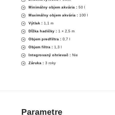
Minimálny objem akvária
:
50 l
Maximálny objem akvária
:
100 l
Výtlak
:
1,1 m
Dĺžka hadičky
:
1 × 2,5 m
Objem predfiltra
:
0,7 l
Objem filtra
:
1,3 l
Integrovaný ohrievač :
Nie
Záruka :
3 roky