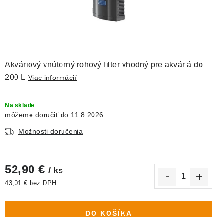
DEKORÁCIE
KREVETKY
ŽIVOČÍCHY
Akváriový vnútorný rohový filter vhodný pre akváriá do
VÝPREDAJ
200 L
Viac informácií
O nás
Doprava a platba
Kontakty
Blog
Na sklade
11.8.2026
Moja objednávka
Možnosti doručenia
52,90 €
/ ks
43,01 € bez DPH
Jednotková cena:
DO KOŠÍKA