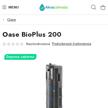
Prejsť
Hľad
na
obsah
Oase
TECHNIKA
Oase BioPlus 200
HNOJIVÁ
Podrobnosti hodnotenia
Neohodnotené
VODA
Doprava zadarmo
PRÍSLUŠENSTVO
RASTLINY
SUBSTRÁTY
KRMIVÁ A VITAMÍNY