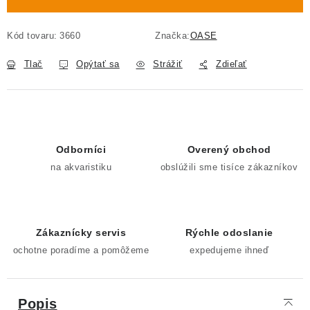
Kód tovaru:
3660
Značka:
OASE
Tlač
Opýtať sa
Strážiť
Zdieľať
Odborníci
Overený obchod
na akvaristiku
obslúžili sme tisíce zákazníkov
Zákaznícky servis
Rýchle odoslanie
ochotne poradíme a pomôžeme
expedujeme ihneď
Popis