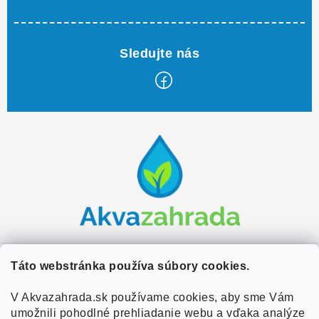
Z
á
p
ä
t
i
e
Zákaznícky servis
Táto webstránka používa súbory cookies.
Kontakty
V Akvazahrada.sk používame cookies, aby sme Vám
Užitočné informácie
umožnili pohodlné prehliadanie webu a vďaka analýze
Doprava a platba